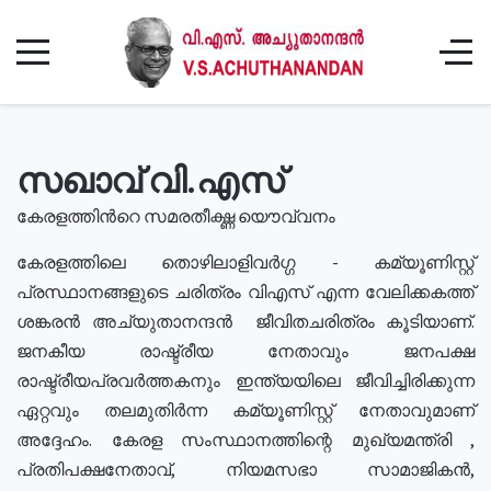
സഖാവ് വി.എസ്
കേരളത്തിൻറെ സമരതീക്ഷ്ണ യൌവ്വനം
കേരളത്തിലെ തൊഴിലാളിവർഗ്ഗ - കമ്യൂണിസ്റ്റ്
പ്രസ്ഥാനങ്ങളുടെ ചരിത്രം വിഎസ് എന്ന വേലിക്കകത്ത്
ശങ്കരൻ അച്യുതാനന്ദൻ ജീവിതചരിത്രം കൂടിയാണ്.
ജനകീയ രാഷ്ട്രീയ നേതാവും ജനപക്ഷ
രാഷ്ട്രീയപ്രവർത്തകനും ഇന്ത്യയിലെ ജീവിച്ചിരിക്കുന്ന
ഏറ്റവും തലമുതിർന്ന കമ്യൂണിസ്റ്റ് നേതാവുമാണ്
അദ്ദേഹം. കേരള സംസ്ഥാനത്തിന്റെ മുഖ്യമന്ത്രി ,
പ്രതിപക്ഷനേതാവ്, നിയമസഭാ സാമാജികൻ,