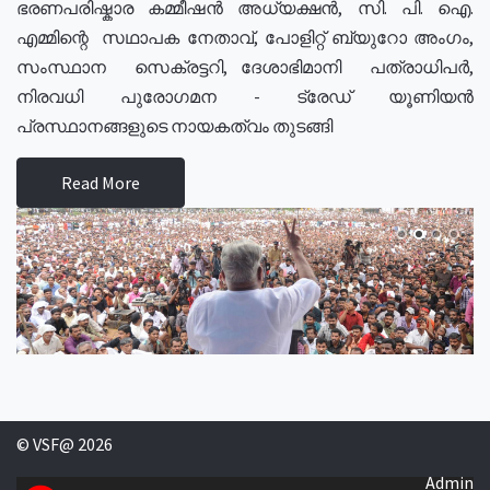
ഭരണപരിഷ്കാര കമ്മീഷൻ അധ്യക്ഷൻ, സി. പി. ഐ.
എമ്മിന്റെ സഥാപക നേതാവ്, പോളിറ്റ് ബ്യുറോ അംഗം,
സംസ്ഥാന സെക്രട്ടറി, ദേശാഭിമാനി പത്രാധിപർ,
നിരവധി പുരോഗമന - ട്രേഡ് യൂണിയൻ
പ്രസ്ഥാനങ്ങളുടെ നായകത്വം തുടങ്ങി
Read More
© VSF@ 2026
Admin