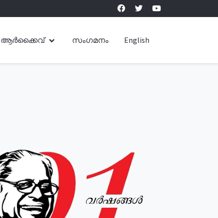
ആർക്കൈവ്
സംഗമനം
English