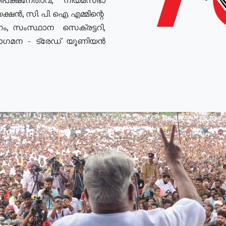
ഷൻ, സി. പി. ഐ. എമ്മിന്റെ
ം, സംസ്ഥാന സെക്രട്ടറി,
രോഗമന - ട്രേഡ് യൂണിയൻ