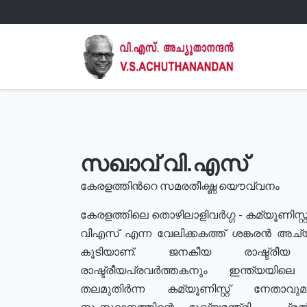
സഖാവ് വി.എസ്
കേരളത്തിൻറെ സമരതീക്ഷ്ണ യൌവ്വനം
കേരളത്തിലെ തൊഴിലാളിവർഗ്ഗ - കമ്യൂണിസ്റ്റ
വിഎസ് എന്ന വേലിക്കകത്ത് ശങ്കരൻ അച്
കൂടിയാണ്. ജനകീയ രാഷ്ട്രീ
രാഷ്ട്രീയപ്രവർത്തകനും ഇന്ത്യയിലെ ജീ
തലമുതിർന്ന കമ്യൂണിസ്റ്റ് നേതാവ
സംസ്ഥാനത്തിന്റെ മുഖ്യമന്ത്രി , പ്