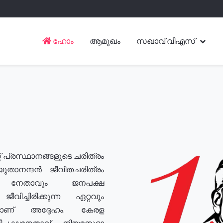
ഹോം
ആമുഖം
സഖാവ് വിഎസ്
് പ്രസ്ഥാനങ്ങളുടെ ചരിത്രം
യുതാനന്ദൻ ജീവിതചരിത്രം
യ നേതാവും ജനപക്ഷ
വിച്ചിരിക്കുന്ന ഏറ്റവും
ുമാണ് അദ്ദേഹം. കേരള
രതിപക്ഷനേതാവ്, നിയമസഭാ