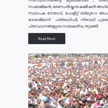
സാമാജികൻ, ഭരണപരിഷ്കാര കമ്മീഷൻ അധ്യക്
സഥാപക നേതാവ്, പോളിറ്റ് ബ്യുറോ അംഗ
ദേശാഭിമാനി പത്രാധിപർ, നിരവധി പു
പ്രസ്ഥാനങ്ങളുടെ നായകത്വം തുടങ്ങി
Read More