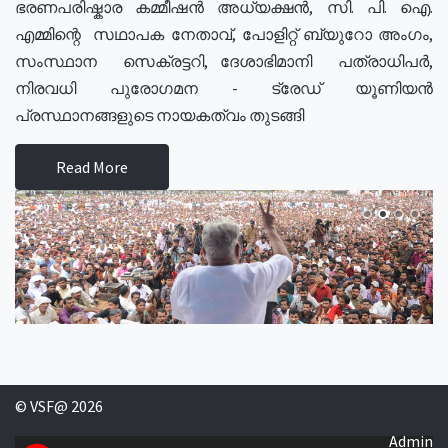
ഭരണപരിഷ്കാര കമ്മീഷൻ അധ്യക്ഷൻ, സി. പി. ഐ.
എമ്മിന്റെ സഥാപക നേതാവ്, പോളിറ്റ് ബ്യുറോ അംഗം,
സംസ്ഥാന സെക്രട്ടറി, ദേശാഭിമാനി പത്രാധിപർ,
നിരവധി പുരോഗമന - ട്രേഡ് യൂണിയൻ
പ്രസ്ഥാനങ്ങളുടെ നായകത്വം തുടങ്ങി
Read More
© VSF@ 2026
Admin