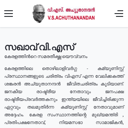
സഖാവ് വി.എസ്
കേരളത്തിൻറെ സമരതീക്ഷ്ണ യൌവ്വനം
കേരളത്തിലെ തൊഴിലാളിവർഗ്ഗ - കമ്യൂണിസ്റ്റ്
പ്രസ്ഥാനങ്ങളുടെ ചരിത്രം വിഎസ് എന്ന വേലിക്കകത്ത്
ശങ്കരൻ അച്യുതാനന്ദൻ ജീവിതചരിത്രം കൂടിയാണ്.
ജനകീയ രാഷ്ട്രീയ നേതാവും ജനപക്ഷ
രാഷ്ട്രീയപ്രവർത്തകനും ഇന്ത്യയിലെ ജീവിച്ചിരിക്കുന്ന
ഏറ്റവും തലമുതിർന്ന കമ്യൂണിസ്റ്റ് നേതാവുമാണ്
അദ്ദേഹം. കേരള സംസ്ഥാനത്തിന്റെ മുഖ്യമന്ത്രി ,
പ്രതിപക്ഷനേതാവ്, നിയമസഭാ സാമാജികൻ,