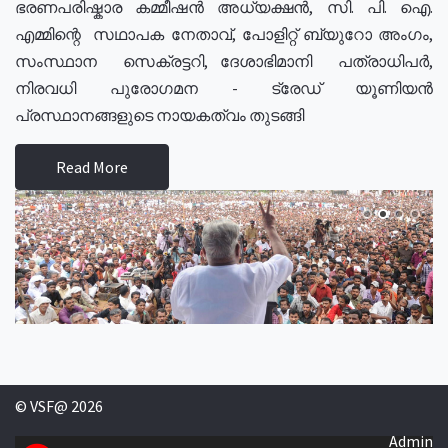
ഭരണപരിഷ്കാര കമ്മീഷൻ അധ്യക്ഷൻ, സി. പി. ഐ.
എമ്മിന്റെ സഥാപക നേതാവ്, പോളിറ്റ് ബ്യുറോ അംഗം,
സംസ്ഥാന സെക്രട്ടറി, ദേശാഭിമാനി പത്രാധിപർ,
നിരവധി പുരോഗമന - ട്രേഡ് യൂണിയൻ
പ്രസ്ഥാനങ്ങളുടെ നായകത്വം തുടങ്ങി
Read More
© VSF@ 2026
Admin