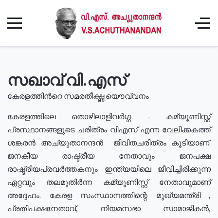
സഖാവ് വി.എസ്
കേരളത്തിൻറെ സമരതീക്ഷ്ണ യൌവ്വനം
കേരളത്തിലെ തൊഴിലാളിവർഗ്ഗ - കമ്യൂണിസ്റ്റ്
പ്രസ്ഥാനങ്ങളുടെ ചരിത്രം വിഎസ് എന്ന വേലിക്കകത്ത്
ശങ്കരൻ അച്യുതാനന്ദൻ ജീവിതചരിത്രം കൂടിയാണ്.
ജനകീയ രാഷ്ട്രീയ നേതാവും ജനപക്ഷ
രാഷ്ട്രീയപ്രവർത്തകനും ഇന്ത്യയിലെ ജീവിച്ചിരിക്കുന്ന
ഏറ്റവും തലമുതിർന്ന കമ്യൂണിസ്റ്റ് നേതാവുമാണ്
അദ്ദേഹം. കേരള സംസ്ഥാനത്തിന്റെ മുഖ്യമന്ത്രി ,
പ്രതിപക്ഷനേതാവ്, നിയമസഭാ സാമാജികൻ,