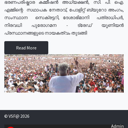
ഭരണപരിഷ്കാര കമ്മീഷൻ അധ്യക്ഷൻ, സി. പി. ഐ.
എമ്മിന്റെ സഥാപക നേതാവ്, പോളിറ്റ് ബ്യുറോ അംഗം,
സംസ്ഥാന സെക്രട്ടറി, ദേശാഭിമാനി പത്രാധിപർ,
നിരവധി പുരോഗമന - ട്രേഡ് യൂണിയൻ
പ്രസ്ഥാനങ്ങളുടെ നായകത്വം തുടങ്ങി
Read More
© VSF@ 2026
Admin