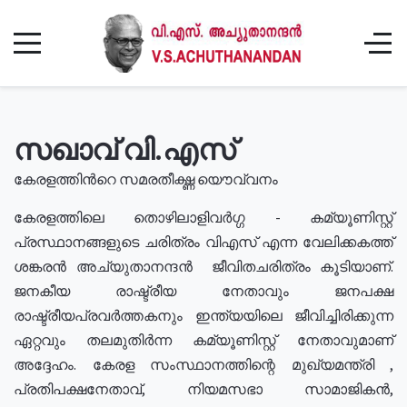
സഖാവ് വി.എസ്
കേരളത്തിൻറെ സമരതീക്ഷ്ണ യൌവ്വനം
കേരളത്തിലെ തൊഴിലാളിവർഗ്ഗ - കമ്യൂണിസ്റ്റ്
പ്രസ്ഥാനങ്ങളുടെ ചരിത്രം വിഎസ് എന്ന വേലിക്കകത്ത്
ശങ്കരൻ അച്യുതാനന്ദൻ ജീവിതചരിത്രം കൂടിയാണ്.
ജനകീയ രാഷ്ട്രീയ നേതാവും ജനപക്ഷ
രാഷ്ട്രീയപ്രവർത്തകനും ഇന്ത്യയിലെ ജീവിച്ചിരിക്കുന്ന
ഏറ്റവും തലമുതിർന്ന കമ്യൂണിസ്റ്റ് നേതാവുമാണ്
അദ്ദേഹം. കേരള സംസ്ഥാനത്തിന്റെ മുഖ്യമന്ത്രി ,
പ്രതിപക്ഷനേതാവ്, നിയമസഭാ സാമാജികൻ,