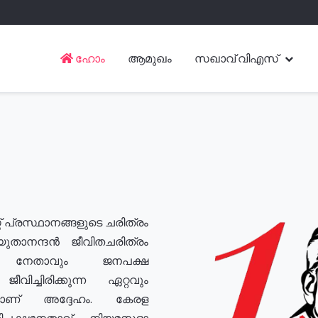
ഹോം
ആമുഖം
സഖാവ് വിഎസ്
് പ്രസ്ഥാനങ്ങളുടെ ചരിത്രം
യുതാനന്ദൻ ജീവിതചരിത്രം
യ നേതാവും ജനപക്ഷ
വിച്ചിരിക്കുന്ന ഏറ്റവും
ുമാണ് അദ്ദേഹം. കേരള
രതിപക്ഷനേതാവ്, നിയമസഭാ