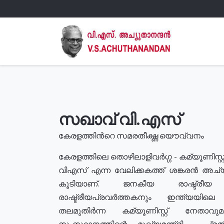
സഖാവ് വി.എസ്
കേരളത്തിൻറെ സമരതീക്ഷ്ണ യൌവ്വനം
കേരളത്തിലെ തൊഴിലാളിവർഗ്ഗ - കമ്യൂണിസ്റ്റ
വിഎസ് എന്ന വേലിക്കകത്ത് ശങ്കരൻ അച്
കൂടിയാണ്. ജനകീയ രാഷ്ട്രീ
രാഷ്ട്രീയപ്രവർത്തകനും ഇന്ത്യയിലെ ജീ
തലമുതിർന്ന കമ്യൂണിസ്റ്റ് നേതാവ
സംസ്ഥാനത്തിന്റെ മുഖ്യമന്ത്രി , പ്