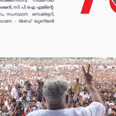
ഷൻ, സി. പി. ഐ. എമ്മിന്റെ
ം, സംസ്ഥാന സെക്രട്ടറി,
രോഗമന - ട്രേഡ് യൂണിയൻ