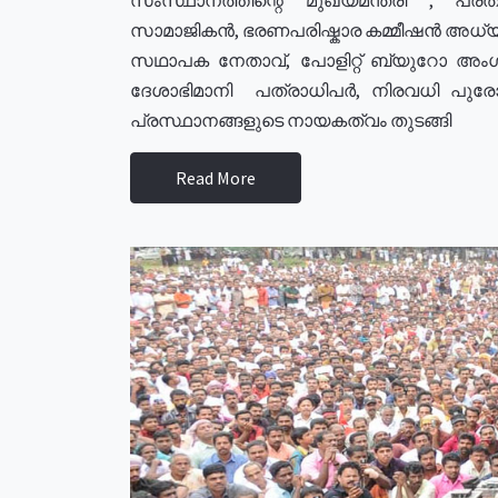
സാമാജികൻ, ഭരണപരിഷ്കാര കമ്മീഷൻ അധ്യക്
സഥാപക നേതാവ്, പോളിറ്റ് ബ്യുറോ അംഗ
ദേശാഭിമാനി പത്രാധിപർ, നിരവധി പു
പ്രസ്ഥാനങ്ങളുടെ നായകത്വം തുടങ്ങി
Read More