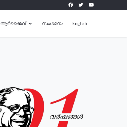
ആർക്കൈവ്
സംഗമനം
English