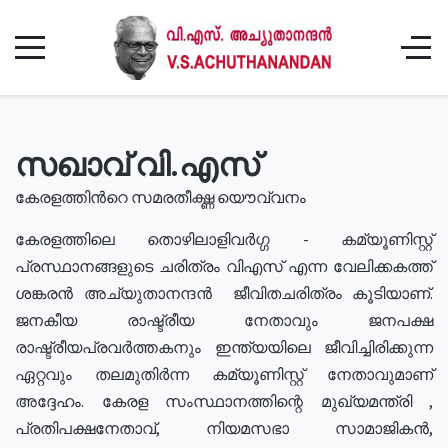
സഖാവ് വി.എസ്
കേരളത്തിൻറെ സമരതീക്ഷ്ണ യൌവ്വനം
കേരളത്തിലെ തൊഴിലാളിവർഗ്ഗ - കമ്യൂണിസ്റ്റ്
പ്രസ്ഥാനങ്ങളുടെ ചരിത്രം വിഎസ് എന്ന വേലിക്കകത്ത്
ശങ്കരൻ അച്യുതാനന്ദൻ ജീവിതചരിത്രം കൂടിയാണ്.
ജനകീയ രാഷ്ട്രീയ നേതാവും ജനപക്ഷ
രാഷ്ട്രീയപ്രവർത്തകനും ഇന്ത്യയിലെ ജീവിച്ചിരിക്കുന്ന
ഏറ്റവും തലമുതിർന്ന കമ്യൂണിസ്റ്റ് നേതാവുമാണ്
അദ്ദേഹം. കേരള സംസ്ഥാനത്തിന്റെ മുഖ്യമന്ത്രി ,
പ്രതിപക്ഷനേതാവ്, നിയമസഭാ സാമാജികൻ,