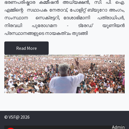
ഭരണപരിഷ്കാര കമ്മീഷൻ അധ്യക്ഷൻ, സി. പി. ഐ.
എമ്മിന്റെ സഥാപക നേതാവ്, പോളിറ്റ് ബ്യുറോ അംഗം,
സംസ്ഥാന സെക്രട്ടറി, ദേശാഭിമാനി പത്രാധിപർ,
നിരവധി പുരോഗമന - ട്രേഡ് യൂണിയൻ
പ്രസ്ഥാനങ്ങളുടെ നായകത്വം തുടങ്ങി
Read More
© VSF@ 2026
Admin