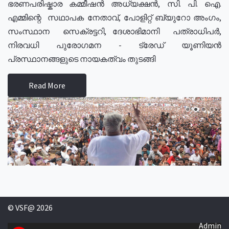
ഭരണപരിഷ്കാര കമ്മീഷൻ അധ്യക്ഷൻ, സി. പി. ഐ.
എമ്മിന്റെ സഥാപക നേതാവ്, പോളിറ്റ് ബ്യുറോ അംഗം,
സംസ്ഥാന സെക്രട്ടറി, ദേശാഭിമാനി പത്രാധിപർ,
നിരവധി പുരോഗമന - ട്രേഡ് യൂണിയൻ
പ്രസ്ഥാനങ്ങളുടെ നായകത്വം തുടങ്ങി
Read More
© VSF@ 2026
Admin