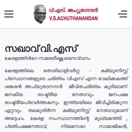
സഖാവ് വി.എസ്
കേരളത്തിൻറെ സമരതീക്ഷ്ണ യൌവ്വനം
കേരളത്തിലെ തൊഴിലാളിവർഗ്ഗ - കമ്യൂണിസ്റ്റ്
പ്രസ്ഥാനങ്ങളുടെ ചരിത്രം വിഎസ് എന്ന വേലിക്കകത്ത്
ശങ്കരൻ അച്യുതാനന്ദൻ ജീവിതചരിത്രം കൂടിയാണ്.
ജനകീയ രാഷ്ട്രീയ നേതാവും ജനപക്ഷ
രാഷ്ട്രീയപ്രവർത്തകനും ഇന്ത്യയിലെ ജീവിച്ചിരിക്കുന്ന
ഏറ്റവും തലമുതിർന്ന കമ്യൂണിസ്റ്റ് നേതാവുമാണ്
അദ്ദേഹം. കേരള സംസ്ഥാനത്തിന്റെ മുഖ്യമന്ത്രി ,
പ്രതിപക്ഷനേതാവ്, നിയമസഭാ സാമാജികൻ,