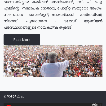
ഭരണപരിഷ്കാര കമ്മീഷൻ അധ്യക്ഷൻ, സി. പി. ഐ.
എമ്മിന്റെ സഥാപക നേതാവ്, പോളിറ്റ് ബ്യുറോ അംഗം,
സംസ്ഥാന സെക്രട്ടറി, ദേശാഭിമാനി പത്രാധിപർ,
നിരവധി പുരോഗമന - ട്രേഡ് യൂണിയൻ
പ്രസ്ഥാനങ്ങളുടെ നായകത്വം തുടങ്ങി
Read More
© VSF@ 2026
Admin