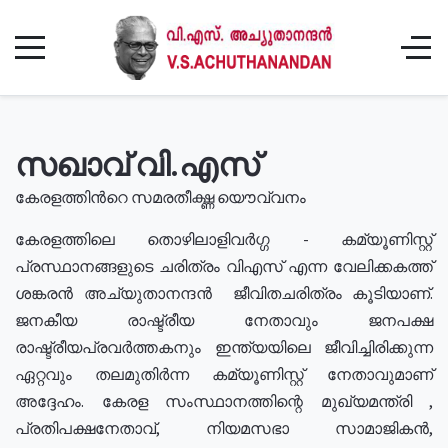
സഖാവ് വി.എസ്
കേരളത്തിൻറെ സമരതീക്ഷ്ണ യൌവ്വനം
കേരളത്തിലെ തൊഴിലാളിവർഗ്ഗ - കമ്യൂണിസ്റ്റ്
പ്രസ്ഥാനങ്ങളുടെ ചരിത്രം വിഎസ് എന്ന വേലിക്കകത്ത്
ശങ്കരൻ അച്യുതാനന്ദൻ ജീവിതചരിത്രം കൂടിയാണ്.
ജനകീയ രാഷ്ട്രീയ നേതാവും ജനപക്ഷ
രാഷ്ട്രീയപ്രവർത്തകനും ഇന്ത്യയിലെ ജീവിച്ചിരിക്കുന്ന
ഏറ്റവും തലമുതിർന്ന കമ്യൂണിസ്റ്റ് നേതാവുമാണ്
അദ്ദേഹം. കേരള സംസ്ഥാനത്തിന്റെ മുഖ്യമന്ത്രി ,
പ്രതിപക്ഷനേതാവ്, നിയമസഭാ സാമാജികൻ,