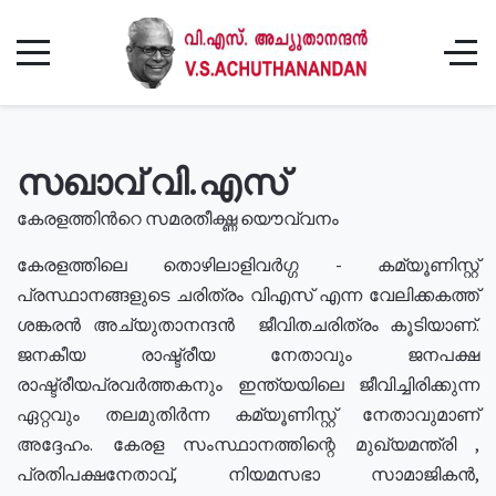
സഖാവ് വി.എസ്
കേരളത്തിൻറെ സമരതീക്ഷ്ണ യൌവ്വനം
കേരളത്തിലെ തൊഴിലാളിവർഗ്ഗ - കമ്യൂണിസ്റ്റ്
പ്രസ്ഥാനങ്ങളുടെ ചരിത്രം വിഎസ് എന്ന വേലിക്കകത്ത്
ശങ്കരൻ അച്യുതാനന്ദൻ ജീവിതചരിത്രം കൂടിയാണ്.
ജനകീയ രാഷ്ട്രീയ നേതാവും ജനപക്ഷ
രാഷ്ട്രീയപ്രവർത്തകനും ഇന്ത്യയിലെ ജീവിച്ചിരിക്കുന്ന
ഏറ്റവും തലമുതിർന്ന കമ്യൂണിസ്റ്റ് നേതാവുമാണ്
അദ്ദേഹം. കേരള സംസ്ഥാനത്തിന്റെ മുഖ്യമന്ത്രി ,
പ്രതിപക്ഷനേതാവ്, നിയമസഭാ സാമാജികൻ,