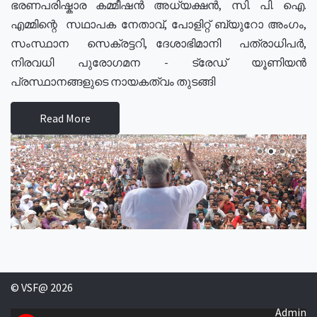
ഭരണപരിഷ്കാര കമ്മീഷൻ അധ്യക്ഷൻ, സി. പി. ഐ.
എമ്മിന്റെ സഥാപക നേതാവ്, പോളിറ്റ് ബ്യുറോ അംഗം,
സംസ്ഥാന സെക്രട്ടറി, ദേശാഭിമാനി പത്രാധിപർ,
നിരവധി പുരോഗമന - ട്രേഡ് യൂണിയൻ
പ്രസ്ഥാനങ്ങളുടെ നായകത്വം തുടങ്ങി
Read More
© VSF@ 2026
Admin