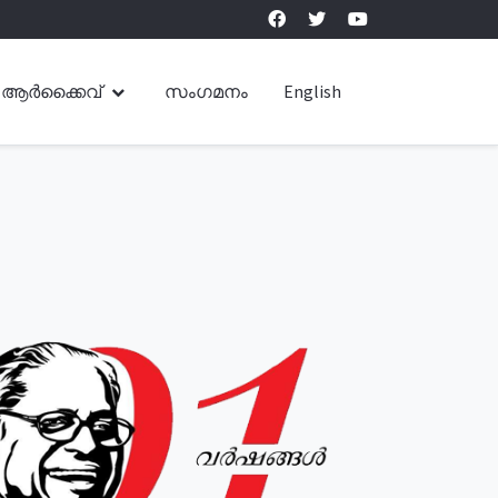
ആർക്കൈവ്
സംഗമനം
English