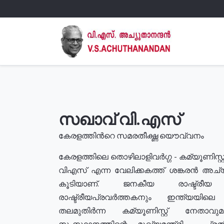
സഖാവ് വി.എസ്
കേരളത്തിൻറെ സമരതീക്ഷ്ണ യൌവ്വനം
കേരളത്തിലെ തൊഴിലാളിവർഗ്ഗ - കമ്യൂണിസ്റ്റ
വിഎസ് എന്ന വേലിക്കകത്ത് ശങ്കരൻ അച്
കൂടിയാണ്. ജനകീയ രാഷ്ട്രീ
രാഷ്ട്രീയപ്രവർത്തകനും ഇന്ത്യയിലെ ജീ
തലമുതിർന്ന കമ്യൂണിസ്റ്റ് നേതാവ
സംസ്ഥാനത്തിന്റെ മുഖ്യമന്ത്രി , പ്