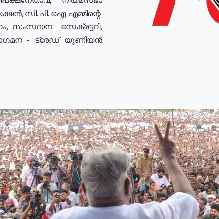
ഷൻ, സി. പി. ഐ. എമ്മിന്റെ
ം, സംസ്ഥാന സെക്രട്ടറി,
രോഗമന - ട്രേഡ് യൂണിയൻ