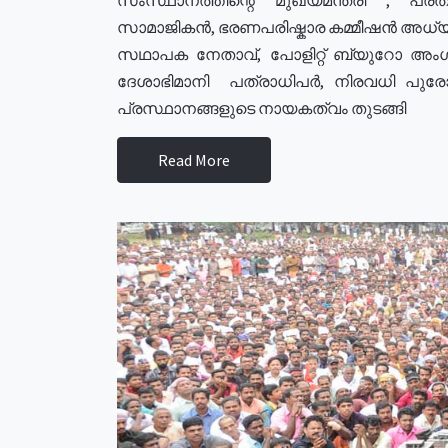
സാമാജികൻ, ഭരണപരിഷ്കാര കമ്മീഷൻ അധ്യക്
സഥാപക നേതാവ്, പോളിറ്റ് ബ്യുറോ അംഗ
ദേശാഭിമാനി പത്രാധിപർ, നിരവധി പു
പ്രസ്ഥാനങ്ങളുടെ നായകത്വം തുടങ്ങി
Read More