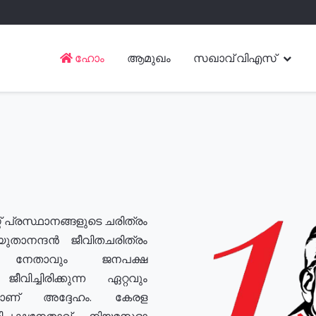
ഹോം
ആമുഖം
സഖാവ് വിഎസ്
് പ്രസ്ഥാനങ്ങളുടെ ചരിത്രം
യുതാനന്ദൻ ജീവിതചരിത്രം
യ നേതാവും ജനപക്ഷ
വിച്ചിരിക്കുന്ന ഏറ്റവും
ുമാണ് അദ്ദേഹം. കേരള
രതിപക്ഷനേതാവ്, നിയമസഭാ