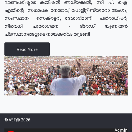
ഭരണപരിഷ്കാര കമ്മീഷൻ അധ്യക്ഷൻ, സി. പി. ഐ.
എമ്മിന്റെ സഥാപക നേതാവ്, പോളിറ്റ് ബ്യുറോ അംഗം,
സംസ്ഥാന സെക്രട്ടറി, ദേശാഭിമാനി പത്രാധിപർ,
നിരവധി പുരോഗമന - ട്രേഡ് യൂണിയൻ
പ്രസ്ഥാനങ്ങളുടെ നായകത്വം തുടങ്ങി
Read More
© VSF@ 2026
Admin