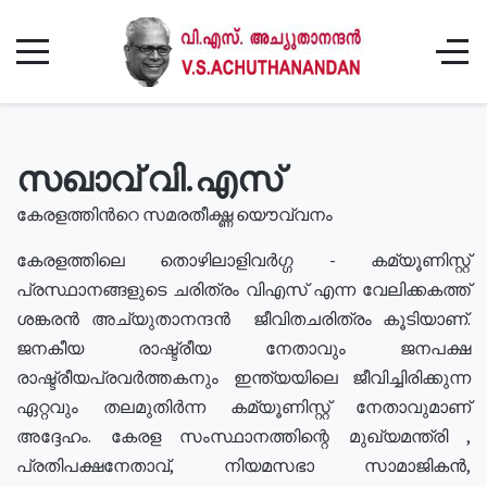
സഖാവ് വി.എസ്
കേരളത്തിൻറെ സമരതീക്ഷ്ണ യൌവ്വനം
കേരളത്തിലെ തൊഴിലാളിവർഗ്ഗ - കമ്യൂണിസ്റ്റ്
പ്രസ്ഥാനങ്ങളുടെ ചരിത്രം വിഎസ് എന്ന വേലിക്കകത്ത്
ശങ്കരൻ അച്യുതാനന്ദൻ ജീവിതചരിത്രം കൂടിയാണ്.
ജനകീയ രാഷ്ട്രീയ നേതാവും ജനപക്ഷ
രാഷ്ട്രീയപ്രവർത്തകനും ഇന്ത്യയിലെ ജീവിച്ചിരിക്കുന്ന
ഏറ്റവും തലമുതിർന്ന കമ്യൂണിസ്റ്റ് നേതാവുമാണ്
അദ്ദേഹം. കേരള സംസ്ഥാനത്തിന്റെ മുഖ്യമന്ത്രി ,
പ്രതിപക്ഷനേതാവ്, നിയമസഭാ സാമാജികൻ,