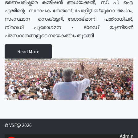
ഭരണപരിഷ്കാര കമ്മീഷൻ അധ്യക്ഷൻ, സി. പി. ഐ.
എമ്മിന്റെ സഥാപക നേതാവ്, പോളിറ്റ് ബ്യുറോ അംഗം,
സംസ്ഥാന സെക്രട്ടറി, ദേശാഭിമാനി പത്രാധിപർ,
നിരവധി പുരോഗമന - ട്രേഡ് യൂണിയൻ
പ്രസ്ഥാനങ്ങളുടെ നായകത്വം തുടങ്ങി
Read More
© VSF@ 2026
Admin