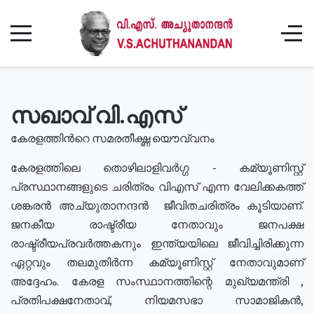
സഖാവ് വി.എസ്
കേരളത്തിൻറെ സമരതീക്ഷ്ണ യൌവ്വനം
കേരളത്തിലെ തൊഴിലാളിവർഗ്ഗ - കമ്യൂണിസ്റ്റ്
പ്രസ്ഥാനങ്ങളുടെ ചരിത്രം വിഎസ് എന്ന വേലിക്കകത്ത്
ശങ്കരൻ അച്യുതാനന്ദൻ ജീവിതചരിത്രം കൂടിയാണ്.
ജനകീയ രാഷ്ട്രീയ നേതാവും ജനപക്ഷ
രാഷ്ട്രീയപ്രവർത്തകനും ഇന്ത്യയിലെ ജീവിച്ചിരിക്കുന്ന
ഏറ്റവും തലമുതിർന്ന കമ്യൂണിസ്റ്റ് നേതാവുമാണ്
അദ്ദേഹം. കേരള സംസ്ഥാനത്തിന്റെ മുഖ്യമന്ത്രി ,
പ്രതിപക്ഷനേതാവ്, നിയമസഭാ സാമാജികൻ,