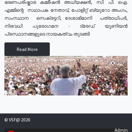
ഭരണപരിഷ്കാര കമ്മീഷൻ അധ്യക്ഷൻ, സി. പി. ഐ.
എമ്മിന്റെ സഥാപക നേതാവ്, പോളിറ്റ് ബ്യുറോ അംഗം,
സംസ്ഥാന സെക്രട്ടറി, ദേശാഭിമാനി പത്രാധിപർ,
നിരവധി പുരോഗമന - ട്രേഡ് യൂണിയൻ
പ്രസ്ഥാനങ്ങളുടെ നായകത്വം തുടങ്ങി
Read More
© VSF@ 2026
Admin