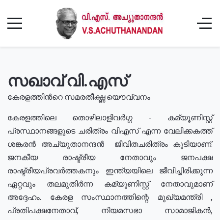
സഖാവ് വി.എസ്
കേരളത്തിൻറെ സമരതീക്ഷ്ണ യൌവ്വനം
കേരളത്തിലെ തൊഴിലാളിവർഗ്ഗ - കമ്യൂണിസ്റ്റ്
പ്രസ്ഥാനങ്ങളുടെ ചരിത്രം വിഎസ് എന്ന വേലിക്കകത്ത്
ശങ്കരൻ അച്യുതാനന്ദൻ ജീവിതചരിത്രം കൂടിയാണ്.
ജനകീയ രാഷ്ട്രീയ നേതാവും ജനപക്ഷ
രാഷ്ട്രീയപ്രവർത്തകനും ഇന്ത്യയിലെ ജീവിച്ചിരിക്കുന്ന
ഏറ്റവും തലമുതിർന്ന കമ്യൂണിസ്റ്റ് നേതാവുമാണ്
അദ്ദേഹം. കേരള സംസ്ഥാനത്തിന്റെ മുഖ്യമന്ത്രി ,
പ്രതിപക്ഷനേതാവ്, നിയമസഭാ സാമാജികൻ,