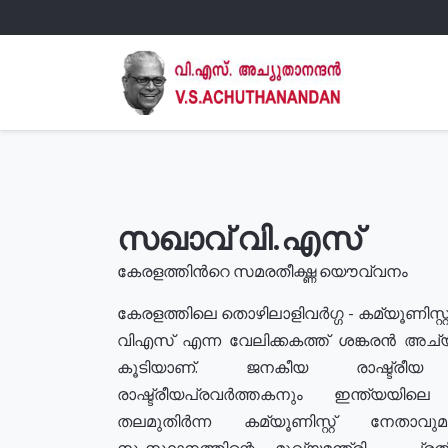
സഖാവ് വി.എസ്
കേരളത്തിൻറെ സമരതീക്ഷ്ണ യൌവ്വനം
കേരളത്തിലെ തൊഴിലാളിവർഗ്ഗ - കമ്യൂണിസ്റ്റ
വിഎസ് എന്ന വേലിക്കകത്ത് ശങ്കരൻ അച്
കൂടിയാണ്. ജനകീയ രാഷ്ട്രീ
രാഷ്ട്രീയപ്രവർത്തകനും ഇന്ത്യയിലെ ജീ
തലമുതിർന്ന കമ്യൂണിസ്റ്റ് നേതാവ
സംസ്ഥാനത്തിന്റെ മുഖ്യമന്ത്രി , പ്