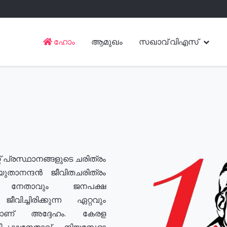
ഹോം
ആമുഖം
സഖാവ് വിഎസ്
് പ്രസ്ഥാനങ്ങളുടെ ചരിത്രം
യുതാനന്ദൻ ജീവിതചരിത്രം
യ നേതാവും ജനപക്ഷ
വിച്ചിരിക്കുന്ന ഏറ്റവും
ുമാണ് അദ്ദേഹം. കേരള
രതിപക്ഷനേതാവ്, നിയമസഭാ