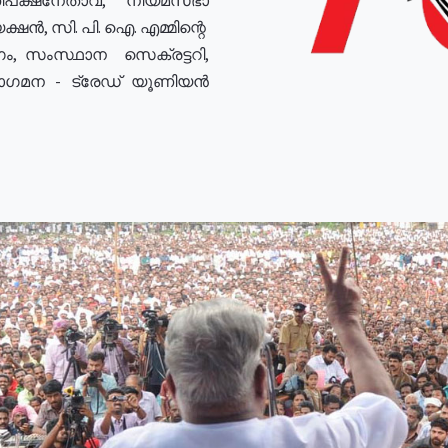
ഷൻ, സി. പി. ഐ. എമ്മിന്റെ
ം, സംസ്ഥാന സെക്രട്ടറി,
രോഗമന - ട്രേഡ് യൂണിയൻ