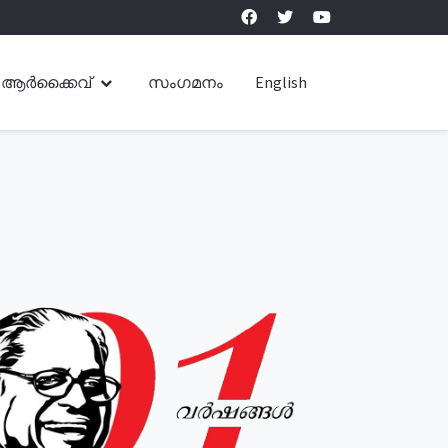
ആർക്കൈവ്
സംഗമനം
English