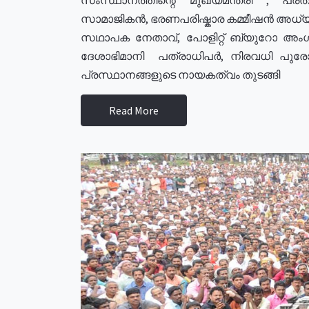
സാമാജികൻ, ഭരണപരിഷ്കാര കമ്മീഷൻ അധ്യക്
സഥാപക നേതാവ്, പോളിറ്റ് ബ്യുറോ അംഗ
ദേശാഭിമാനി പത്രാധിപർ, നിരവധി പു
പ്രസ്ഥാനങ്ങളുടെ നായകത്വം തുടങ്ങി
Read More