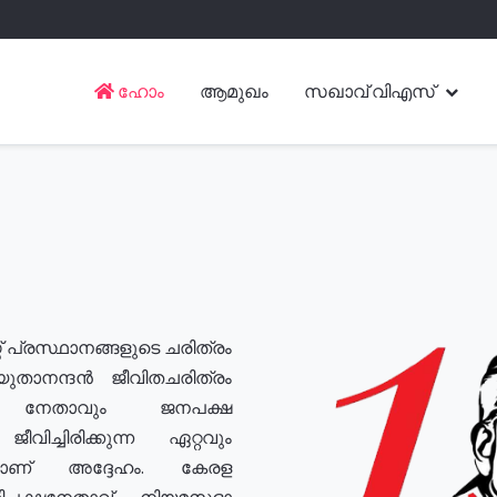
ഹോം
ആമുഖം
സഖാവ് വിഎസ്
് പ്രസ്ഥാനങ്ങളുടെ ചരിത്രം
യുതാനന്ദൻ ജീവിതചരിത്രം
യ നേതാവും ജനപക്ഷ
വിച്ചിരിക്കുന്ന ഏറ്റവും
ുമാണ് അദ്ദേഹം. കേരള
രതിപക്ഷനേതാവ്, നിയമസഭാ