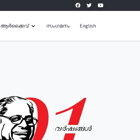
ആർക്കൈവ്
സംഗമനം
English