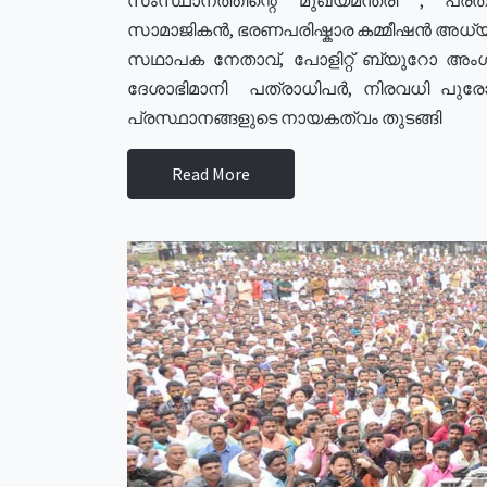
സാമാജികൻ, ഭരണപരിഷ്കാര കമ്മീഷൻ അധ്യക്
സഥാപക നേതാവ്, പോളിറ്റ് ബ്യുറോ അംഗ
ദേശാഭിമാനി പത്രാധിപർ, നിരവധി പു
പ്രസ്ഥാനങ്ങളുടെ നായകത്വം തുടങ്ങി
Read More