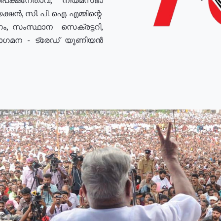
ഷൻ, സി. പി. ഐ. എമ്മിന്റെ
ം, സംസ്ഥാന സെക്രട്ടറി,
രോഗമന - ട്രേഡ് യൂണിയൻ