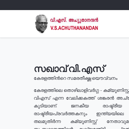
സഖാവ് വി.എസ്
കേരളത്തിൻറെ സമരതീക്ഷ്ണ യൌവ്വനം
കേരളത്തിലെ തൊഴിലാളിവർഗ്ഗ - കമ്യൂണിസ്റ്റ
വിഎസ് എന്ന വേലിക്കകത്ത് ശങ്കരൻ അച്
കൂടിയാണ്. ജനകീയ രാഷ്ട്രീ
രാഷ്ട്രീയപ്രവർത്തകനും ഇന്ത്യയിലെ ജീ
തലമുതിർന്ന കമ്യൂണിസ്റ്റ് നേതാവ
സംസ്ഥാനത്തിന്റെ മുഖ്യമന്ത്രി , പ്