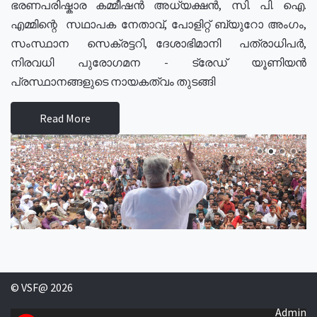
ഭരണപരിഷ്കാര കമ്മീഷൻ അധ്യക്ഷൻ, സി. പി. ഐ.
എമ്മിന്റെ സഥാപക നേതാവ്, പോളിറ്റ് ബ്യുറോ അംഗം,
സംസ്ഥാന സെക്രട്ടറി, ദേശാഭിമാനി പത്രാധിപർ,
നിരവധി പുരോഗമന - ട്രേഡ് യൂണിയൻ
പ്രസ്ഥാനങ്ങളുടെ നായകത്വം തുടങ്ങി
Read More
© VSF@ 2026
Admin