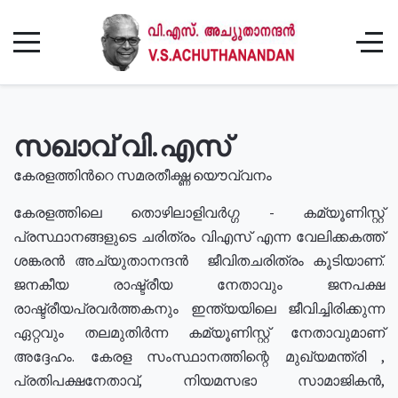
സഖാവ് വി.എസ്
കേരളത്തിൻറെ സമരതീക്ഷ്ണ യൌവ്വനം
കേരളത്തിലെ തൊഴിലാളിവർഗ്ഗ - കമ്യൂണിസ്റ്റ്
പ്രസ്ഥാനങ്ങളുടെ ചരിത്രം വിഎസ് എന്ന വേലിക്കകത്ത്
ശങ്കരൻ അച്യുതാനന്ദൻ ജീവിതചരിത്രം കൂടിയാണ്.
ജനകീയ രാഷ്ട്രീയ നേതാവും ജനപക്ഷ
രാഷ്ട്രീയപ്രവർത്തകനും ഇന്ത്യയിലെ ജീവിച്ചിരിക്കുന്ന
ഏറ്റവും തലമുതിർന്ന കമ്യൂണിസ്റ്റ് നേതാവുമാണ്
അദ്ദേഹം. കേരള സംസ്ഥാനത്തിന്റെ മുഖ്യമന്ത്രി ,
പ്രതിപക്ഷനേതാവ്, നിയമസഭാ സാമാജികൻ,