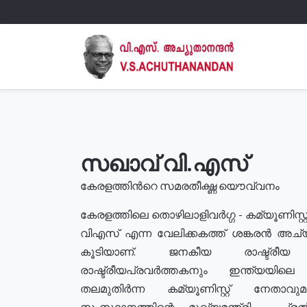
സഖാവ് വി.എസ്
കേരളത്തിൻറെ സമരതീക്ഷ്ണ യൌവ്വനം
കേരളത്തിലെ തൊഴിലാളിവർഗ്ഗ - കമ്യൂണിസ്റ്റ
വിഎസ് എന്ന വേലിക്കകത്ത് ശങ്കരൻ അച്
കൂടിയാണ്. ജനകീയ രാഷ്ട്രീ
രാഷ്ട്രീയപ്രവർത്തകനും ഇന്ത്യയിലെ ജീ
തലമുതിർന്ന കമ്യൂണിസ്റ്റ് നേതാവ
സംസ്ഥാനത്തിന്റെ മുഖ്യമന്ത്രി , പ്