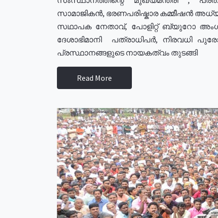
സാമാജികൻ, ഭരണപരിഷ്കാര കമ്മീഷൻ അധ്യക്
സഥാപക നേതാവ്, പോളിറ്റ് ബ്യുറോ അംഗ
ദേശാഭിമാനി പത്രാധിപർ, നിരവധി പു
പ്രസ്ഥാനങ്ങളുടെ നായകത്വം തുടങ്ങി
Read More