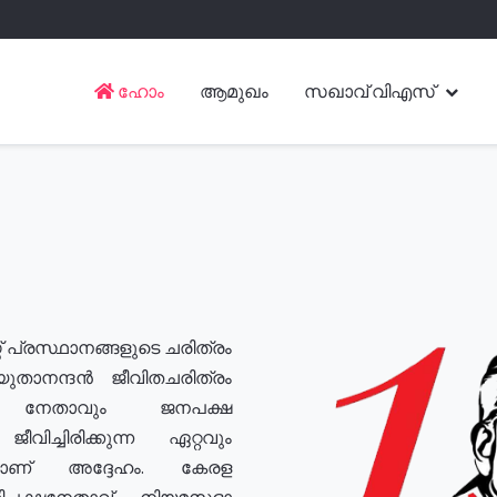
ഹോം
ആമുഖം
സഖാവ് വിഎസ്
് പ്രസ്ഥാനങ്ങളുടെ ചരിത്രം
യുതാനന്ദൻ ജീവിതചരിത്രം
യ നേതാവും ജനപക്ഷ
വിച്ചിരിക്കുന്ന ഏറ്റവും
ുമാണ് അദ്ദേഹം. കേരള
രതിപക്ഷനേതാവ്, നിയമസഭാ