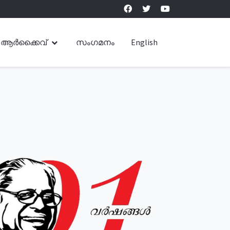
ആർക്കൈവ്
സംഗമനം
English