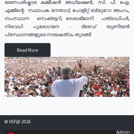
ഭരണപരിഷ്കാര കമ്മീഷൻ അധ്യക്ഷൻ, സി. പി. ഐ.
എമ്മിന്റെ സഥാപക നേതാവ്, പോളിറ്റ് ബ്യുറോ അംഗം,
സംസ്ഥാന സെക്രട്ടറി, ദേശാഭിമാനി പത്രാധിപർ,
നിരവധി പുരോഗമന - ട്രേഡ് യൂണിയൻ
പ്രസ്ഥാനങ്ങളുടെ നായകത്വം തുടങ്ങി
Read More
© VSF@ 2026
Admin