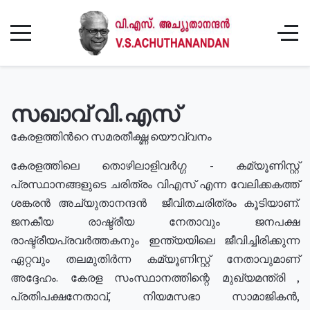
സഖാവ് വി.എസ്
കേരളത്തിൻറെ സമരതീക്ഷ്ണ യൌവ്വനം
കേരളത്തിലെ തൊഴിലാളിവർഗ്ഗ - കമ്യൂണിസ്റ്റ്
പ്രസ്ഥാനങ്ങളുടെ ചരിത്രം വിഎസ് എന്ന വേലിക്കകത്ത്
ശങ്കരൻ അച്യുതാനന്ദൻ ജീവിതചരിത്രം കൂടിയാണ്.
ജനകീയ രാഷ്ട്രീയ നേതാവും ജനപക്ഷ
രാഷ്ട്രീയപ്രവർത്തകനും ഇന്ത്യയിലെ ജീവിച്ചിരിക്കുന്ന
ഏറ്റവും തലമുതിർന്ന കമ്യൂണിസ്റ്റ് നേതാവുമാണ്
അദ്ദേഹം. കേരള സംസ്ഥാനത്തിന്റെ മുഖ്യമന്ത്രി ,
പ്രതിപക്ഷനേതാവ്, നിയമസഭാ സാമാജികൻ,