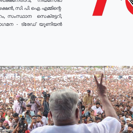
ഷൻ, സി. പി. ഐ. എമ്മിന്റെ
ം, സംസ്ഥാന സെക്രട്ടറി,
രോഗമന - ട്രേഡ് യൂണിയൻ