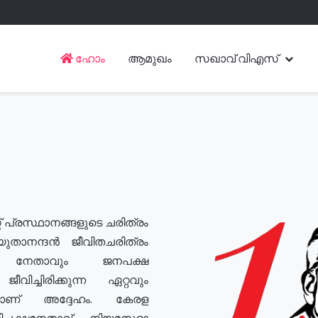
ഹോം
ആമുഖം
സഖാവ് വിഎസ്
് പ്രസ്ഥാനങ്ങളുടെ ചരിത്രം
യുതാനന്ദൻ ജീവിതചരിത്രം
യ നേതാവും ജനപക്ഷ
വിച്ചിരിക്കുന്ന ഏറ്റവും
ുമാണ് അദ്ദേഹം. കേരള
രതിപക്ഷനേതാവ്, നിയമസഭാ