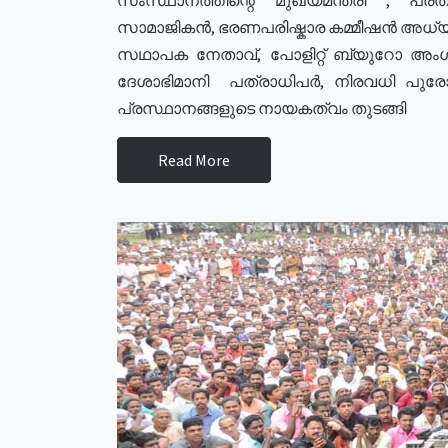
സാമാജികൻ, ഭരണപരിഷ്കാര കമ്മീഷൻ അധ്യക്
സഥാപക നേതാവ്, പോളിറ്റ് ബ്യുറോ അംഗ
ദേശാഭിമാനി പത്രാധിപർ, നിരവധി പു
പ്രസ്ഥാനങ്ങളുടെ നായകത്വം തുടങ്ങി
Read More