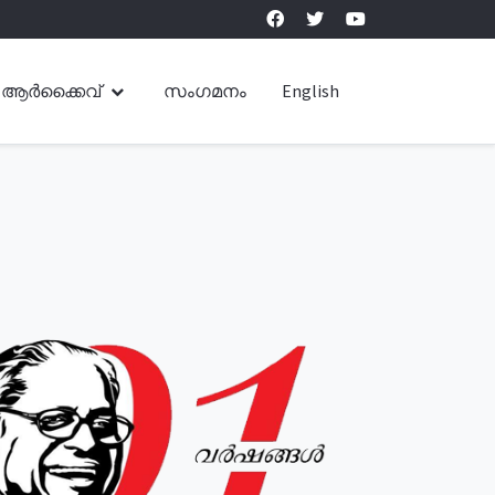
ആർക്കൈവ്
സംഗമനം
English