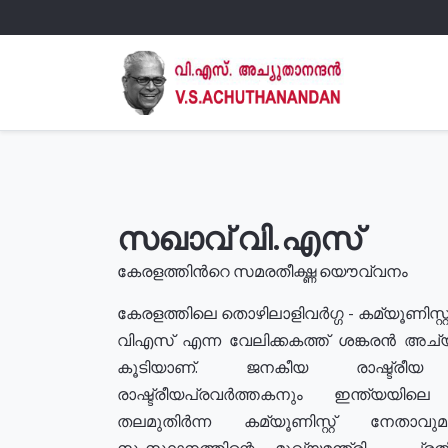
സഖാവ് വി.എസ്
കേരളത്തിൻറെ സമരതീക്ഷ്ണ യൌവ്വനം
കേരളത്തിലെ തൊഴിലാളിവർഗ്ഗ - കമ്യൂണിസ്റ്റ
വിഎസ് എന്ന വേലിക്കകത്ത് ശങ്കരൻ അച്
കൂടിയാണ്. ജനകീയ രാഷ്ട്രീ
രാഷ്ട്രീയപ്രവർത്തകനും ഇന്ത്യയിലെ ജീ
തലമുതിർന്ന കമ്യൂണിസ്റ്റ് നേതാവ
സംസ്ഥാനത്തിന്റെ മുഖ്യമന്ത്രി , പ്