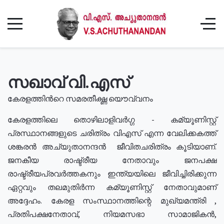
സഖാവ് വി.എസ്
കേരളത്തിൻറെ സമരതീക്ഷ്ണ യൌവ്വനം
കേരളത്തിലെ തൊഴിലാളിവർഗ്ഗ - കമ്യൂണിസ്റ്റ്
പ്രസ്ഥാനങ്ങളുടെ ചരിത്രം വിഎസ് എന്ന വേലിക്കകത്ത്
ശങ്കരൻ അച്യുതാനന്ദൻ ജീവിതചരിത്രം കൂടിയാണ്.
ജനകീയ രാഷ്ട്രീയ നേതാവും ജനപക്ഷ
രാഷ്ട്രീയപ്രവർത്തകനും ഇന്ത്യയിലെ ജീവിച്ചിരിക്കുന്ന
ഏറ്റവും തലമുതിർന്ന കമ്യൂണിസ്റ്റ് നേതാവുമാണ്
അദ്ദേഹം. കേരള സംസ്ഥാനത്തിന്റെ മുഖ്യമന്ത്രി ,
പ്രതിപക്ഷനേതാവ്, നിയമസഭാ സാമാജികൻ,