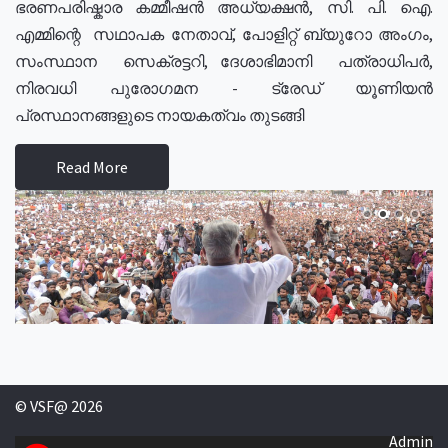
ഭരണപരിഷ്കാര കമ്മീഷൻ അധ്യക്ഷൻ, സി. പി. ഐ.
എമ്മിന്റെ സഥാപക നേതാവ്, പോളിറ്റ് ബ്യുറോ അംഗം,
സംസ്ഥാന സെക്രട്ടറി, ദേശാഭിമാനി പത്രാധിപർ,
നിരവധി പുരോഗമന - ട്രേഡ് യൂണിയൻ
പ്രസ്ഥാനങ്ങളുടെ നായകത്വം തുടങ്ങി
Read More
© VSF@ 2026
Admin