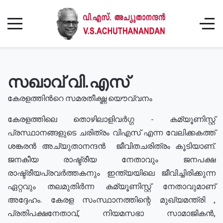
സഖാവ് വി.എസ്
കേരളത്തിൻറെ സമരതീക്ഷ്ണ യൌവ്വനം
കേരളത്തിലെ തൊഴിലാളിവർഗ്ഗ - കമ്യൂണിസ്റ്റ്
പ്രസ്ഥാനങ്ങളുടെ ചരിത്രം വിഎസ് എന്ന വേലിക്കകത്ത്
ശങ്കരൻ അച്യുതാനന്ദൻ ജീവിതചരിത്രം കൂടിയാണ്.
ജനകീയ രാഷ്ട്രീയ നേതാവും ജനപക്ഷ
രാഷ്ട്രീയപ്രവർത്തകനും ഇന്ത്യയിലെ ജീവിച്ചിരിക്കുന്ന
ഏറ്റവും തലമുതിർന്ന കമ്യൂണിസ്റ്റ് നേതാവുമാണ്
അദ്ദേഹം. കേരള സംസ്ഥാനത്തിന്റെ മുഖ്യമന്ത്രി ,
പ്രതിപക്ഷനേതാവ്, നിയമസഭാ സാമാജികൻ,