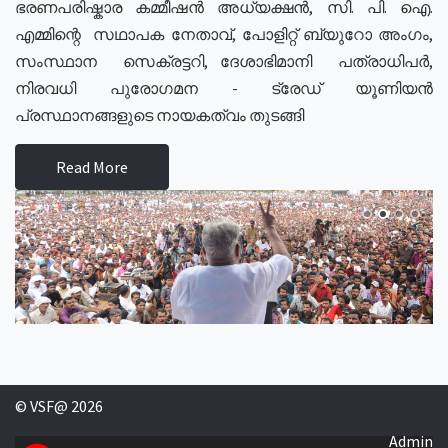
ഭരണപരിഷ്കാര കമ്മീഷൻ അധ്യക്ഷൻ, സി. പി. ഐ.
എമ്മിന്റെ സഥാപക നേതാവ്, പോളിറ്റ് ബ്യുറോ അംഗം,
സംസ്ഥാന സെക്രട്ടറി, ദേശാഭിമാനി പത്രാധിപർ,
നിരവധി പുരോഗമന - ട്രേഡ് യൂണിയൻ
പ്രസ്ഥാനങ്ങളുടെ നായകത്വം തുടങ്ങി
Read More
© VSF@ 2026
Admin