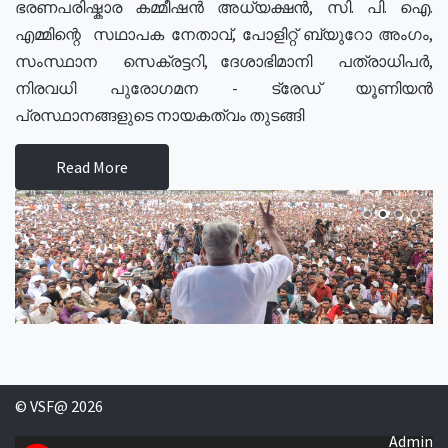
ഭരണപരിഷ്കാര കമ്മീഷൻ അധ്യക്ഷൻ, സി. പി. ഐ.
എമ്മിന്റെ സഥാപക നേതാവ്, പോളിറ്റ് ബ്യുറോ അംഗം,
സംസ്ഥാന സെക്രട്ടറി, ദേശാഭിമാനി പത്രാധിപർ,
നിരവധി പുരോഗമന - ട്രേഡ് യൂണിയൻ
പ്രസ്ഥാനങ്ങളുടെ നായകത്വം തുടങ്ങി
Read More
© VSF@ 2026
Admin