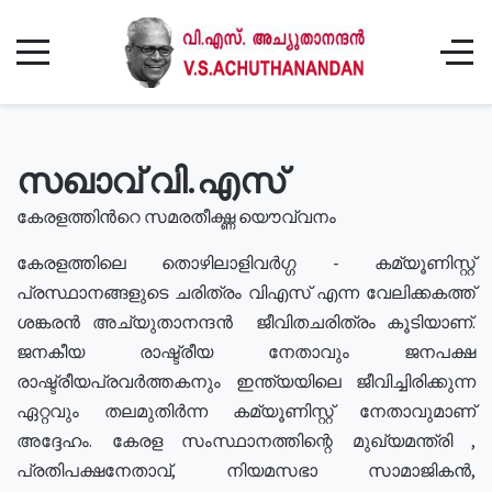
സഖാവ് വി.എസ്
കേരളത്തിൻറെ സമരതീക്ഷ്ണ യൌവ്വനം
കേരളത്തിലെ തൊഴിലാളിവർഗ്ഗ - കമ്യൂണിസ്റ്റ്
പ്രസ്ഥാനങ്ങളുടെ ചരിത്രം വിഎസ് എന്ന വേലിക്കകത്ത്
ശങ്കരൻ അച്യുതാനന്ദൻ ജീവിതചരിത്രം കൂടിയാണ്.
ജനകീയ രാഷ്ട്രീയ നേതാവും ജനപക്ഷ
രാഷ്ട്രീയപ്രവർത്തകനും ഇന്ത്യയിലെ ജീവിച്ചിരിക്കുന്ന
ഏറ്റവും തലമുതിർന്ന കമ്യൂണിസ്റ്റ് നേതാവുമാണ്
അദ്ദേഹം. കേരള സംസ്ഥാനത്തിന്റെ മുഖ്യമന്ത്രി ,
പ്രതിപക്ഷനേതാവ്, നിയമസഭാ സാമാജികൻ,