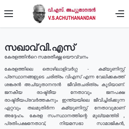
സഖാവ് വി.എസ്
കേരളത്തിൻറെ സമരതീക്ഷ്ണ യൌവ്വനം
കേരളത്തിലെ തൊഴിലാളിവർഗ്ഗ - കമ്യൂണിസ്റ്റ്
പ്രസ്ഥാനങ്ങളുടെ ചരിത്രം വിഎസ് എന്ന വേലിക്കകത്ത്
ശങ്കരൻ അച്യുതാനന്ദൻ ജീവിതചരിത്രം കൂടിയാണ്.
ജനകീയ രാഷ്ട്രീയ നേതാവും ജനപക്ഷ
രാഷ്ട്രീയപ്രവർത്തകനും ഇന്ത്യയിലെ ജീവിച്ചിരിക്കുന്ന
ഏറ്റവും തലമുതിർന്ന കമ്യൂണിസ്റ്റ് നേതാവുമാണ്
അദ്ദേഹം. കേരള സംസ്ഥാനത്തിന്റെ മുഖ്യമന്ത്രി ,
പ്രതിപക്ഷനേതാവ്, നിയമസഭാ സാമാജികൻ,