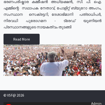
ഭരണപരിഷ്കാര കമ്മീഷൻ അധ്യക്ഷൻ, സി. പി. ഐ.
എമ്മിന്റെ സഥാപക നേതാവ്, പോളിറ്റ് ബ്യുറോ അംഗം,
സംസ്ഥാന സെക്രട്ടറി, ദേശാഭിമാനി പത്രാധിപർ,
നിരവധി പുരോഗമന - ട്രേഡ് യൂണിയൻ
പ്രസ്ഥാനങ്ങളുടെ നായകത്വം തുടങ്ങി
Read More
© VSF@ 2026
Admin