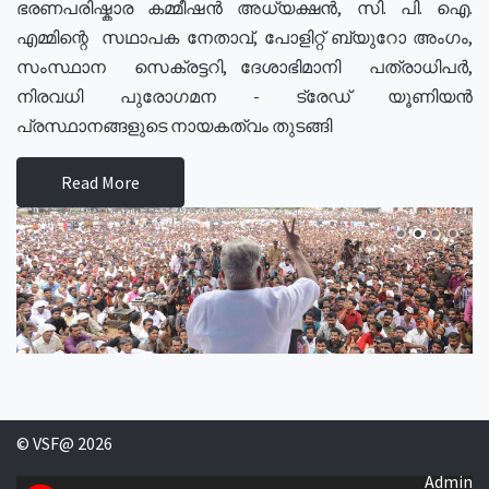
ഭരണപരിഷ്കാര കമ്മീഷൻ അധ്യക്ഷൻ, സി. പി. ഐ.
എമ്മിന്റെ സഥാപക നേതാവ്, പോളിറ്റ് ബ്യുറോ അംഗം,
സംസ്ഥാന സെക്രട്ടറി, ദേശാഭിമാനി പത്രാധിപർ,
നിരവധി പുരോഗമന - ട്രേഡ് യൂണിയൻ
പ്രസ്ഥാനങ്ങളുടെ നായകത്വം തുടങ്ങി
Read More
© VSF@ 2026
Admin