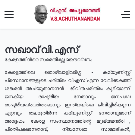
സഖാവ് വി.എസ്
കേരളത്തിൻറെ സമരതീക്ഷ്ണ യൌവ്വനം
കേരളത്തിലെ തൊഴിലാളിവർഗ്ഗ - കമ്യൂണിസ്റ്റ്
പ്രസ്ഥാനങ്ങളുടെ ചരിത്രം വിഎസ് എന്ന വേലിക്കകത്ത്
ശങ്കരൻ അച്യുതാനന്ദൻ ജീവിതചരിത്രം കൂടിയാണ്.
ജനകീയ രാഷ്ട്രീയ നേതാവും ജനപക്ഷ
രാഷ്ട്രീയപ്രവർത്തകനും ഇന്ത്യയിലെ ജീവിച്ചിരിക്കുന്ന
ഏറ്റവും തലമുതിർന്ന കമ്യൂണിസ്റ്റ് നേതാവുമാണ്
അദ്ദേഹം. കേരള സംസ്ഥാനത്തിന്റെ മുഖ്യമന്ത്രി ,
പ്രതിപക്ഷനേതാവ്, നിയമസഭാ സാമാജികൻ,