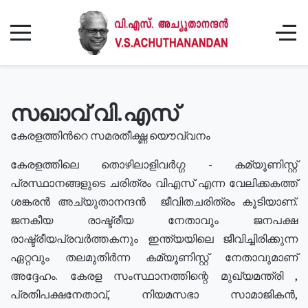
സഖാവ് വി.എസ്
കേരളത്തിൻറെ സമരതീക്ഷ്ണ യൌവ്വനം
കേരളത്തിലെ തൊഴിലാളിവർഗ്ഗ - കമ്യൂണിസ്റ്റ്
പ്രസ്ഥാനങ്ങളുടെ ചരിത്രം വിഎസ് എന്ന വേലിക്കകത്ത്
ശങ്കരൻ അച്യുതാനന്ദൻ ജീവിതചരിത്രം കൂടിയാണ്.
ജനകീയ രാഷ്ട്രീയ നേതാവും ജനപക്ഷ
രാഷ്ട്രീയപ്രവർത്തകനും ഇന്ത്യയിലെ ജീവിച്ചിരിക്കുന്ന
ഏറ്റവും തലമുതിർന്ന കമ്യൂണിസ്റ്റ് നേതാവുമാണ്
അദ്ദേഹം. കേരള സംസ്ഥാനത്തിന്റെ മുഖ്യമന്ത്രി ,
പ്രതിപക്ഷനേതാവ്, നിയമസഭാ സാമാജികൻ,