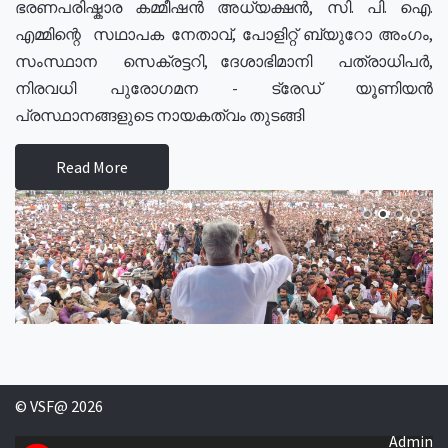
ഭരണപരിഷ്കാര കമ്മീഷൻ അധ്യക്ഷൻ, സി. പി. ഐ.
എമ്മിന്റെ സഥാപക നേതാവ്, പോളിറ്റ് ബ്യുറോ അംഗം,
സംസ്ഥാന സെക്രട്ടറി, ദേശാഭിമാനി പത്രാധിപർ,
നിരവധി പുരോഗമന - ട്രേഡ് യൂണിയൻ
പ്രസ്ഥാനങ്ങളുടെ നായകത്വം തുടങ്ങി
Read More
© VSF@ 2026
Admin