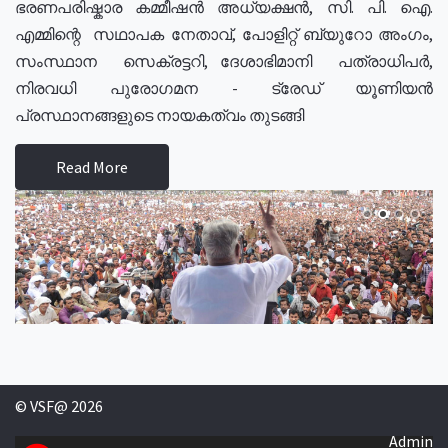
ഭരണപരിഷ്കാര കമ്മീഷൻ അധ്യക്ഷൻ, സി. പി. ഐ.
എമ്മിന്റെ സഥാപക നേതാവ്, പോളിറ്റ് ബ്യുറോ അംഗം,
സംസ്ഥാന സെക്രട്ടറി, ദേശാഭിമാനി പത്രാധിപർ,
നിരവധി പുരോഗമന - ട്രേഡ് യൂണിയൻ
പ്രസ്ഥാനങ്ങളുടെ നായകത്വം തുടങ്ങി
Read More
© VSF@ 2026
Admin