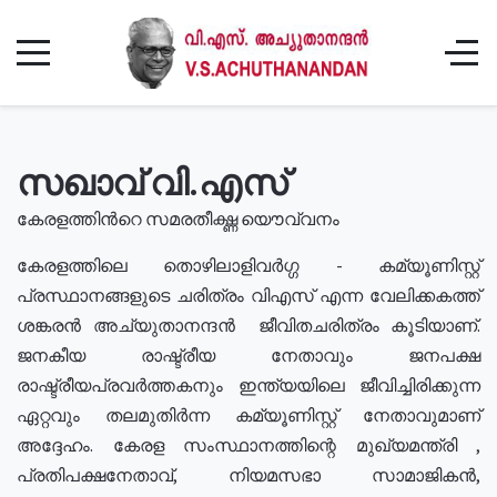
സഖാവ് വി.എസ്
കേരളത്തിൻറെ സമരതീക്ഷ്ണ യൌവ്വനം
കേരളത്തിലെ തൊഴിലാളിവർഗ്ഗ - കമ്യൂണിസ്റ്റ്
പ്രസ്ഥാനങ്ങളുടെ ചരിത്രം വിഎസ് എന്ന വേലിക്കകത്ത്
ശങ്കരൻ അച്യുതാനന്ദൻ ജീവിതചരിത്രം കൂടിയാണ്.
ജനകീയ രാഷ്ട്രീയ നേതാവും ജനപക്ഷ
രാഷ്ട്രീയപ്രവർത്തകനും ഇന്ത്യയിലെ ജീവിച്ചിരിക്കുന്ന
ഏറ്റവും തലമുതിർന്ന കമ്യൂണിസ്റ്റ് നേതാവുമാണ്
അദ്ദേഹം. കേരള സംസ്ഥാനത്തിന്റെ മുഖ്യമന്ത്രി ,
പ്രതിപക്ഷനേതാവ്, നിയമസഭാ സാമാജികൻ,