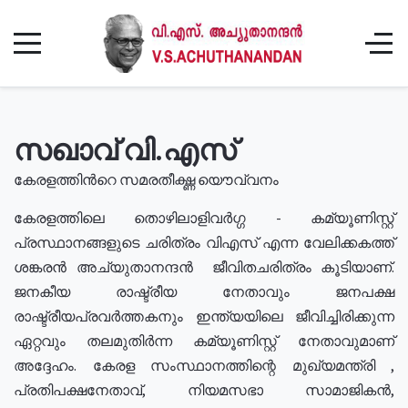
സഖാവ് വി.എസ്
കേരളത്തിൻറെ സമരതീക്ഷ്ണ യൌവ്വനം
കേരളത്തിലെ തൊഴിലാളിവർഗ്ഗ - കമ്യൂണിസ്റ്റ്
പ്രസ്ഥാനങ്ങളുടെ ചരിത്രം വിഎസ് എന്ന വേലിക്കകത്ത്
ശങ്കരൻ അച്യുതാനന്ദൻ ജീവിതചരിത്രം കൂടിയാണ്.
ജനകീയ രാഷ്ട്രീയ നേതാവും ജനപക്ഷ
രാഷ്ട്രീയപ്രവർത്തകനും ഇന്ത്യയിലെ ജീവിച്ചിരിക്കുന്ന
ഏറ്റവും തലമുതിർന്ന കമ്യൂണിസ്റ്റ് നേതാവുമാണ്
അദ്ദേഹം. കേരള സംസ്ഥാനത്തിന്റെ മുഖ്യമന്ത്രി ,
പ്രതിപക്ഷനേതാവ്, നിയമസഭാ സാമാജികൻ,