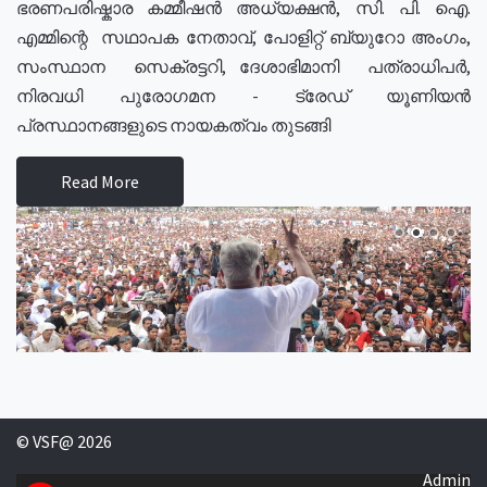
ഭരണപരിഷ്കാര കമ്മീഷൻ അധ്യക്ഷൻ, സി. പി. ഐ.
എമ്മിന്റെ സഥാപക നേതാവ്, പോളിറ്റ് ബ്യുറോ അംഗം,
സംസ്ഥാന സെക്രട്ടറി, ദേശാഭിമാനി പത്രാധിപർ,
നിരവധി പുരോഗമന - ട്രേഡ് യൂണിയൻ
പ്രസ്ഥാനങ്ങളുടെ നായകത്വം തുടങ്ങി
Read More
© VSF@ 2026
Admin