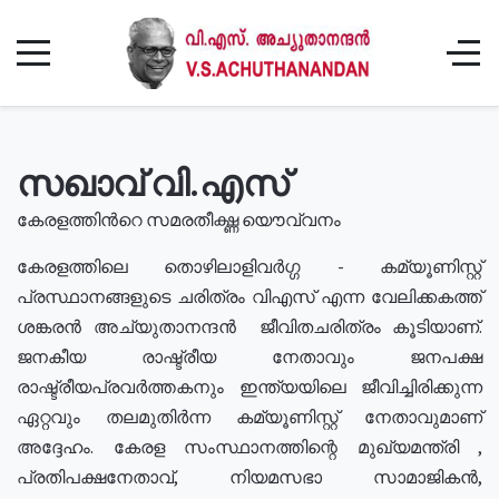
സഖാവ് വി.എസ്
കേരളത്തിൻറെ സമരതീക്ഷ്ണ യൌവ്വനം
കേരളത്തിലെ തൊഴിലാളിവർഗ്ഗ - കമ്യൂണിസ്റ്റ്
പ്രസ്ഥാനങ്ങളുടെ ചരിത്രം വിഎസ് എന്ന വേലിക്കകത്ത്
ശങ്കരൻ അച്യുതാനന്ദൻ ജീവിതചരിത്രം കൂടിയാണ്.
ജനകീയ രാഷ്ട്രീയ നേതാവും ജനപക്ഷ
രാഷ്ട്രീയപ്രവർത്തകനും ഇന്ത്യയിലെ ജീവിച്ചിരിക്കുന്ന
ഏറ്റവും തലമുതിർന്ന കമ്യൂണിസ്റ്റ് നേതാവുമാണ്
അദ്ദേഹം. കേരള സംസ്ഥാനത്തിന്റെ മുഖ്യമന്ത്രി ,
പ്രതിപക്ഷനേതാവ്, നിയമസഭാ സാമാജികൻ,