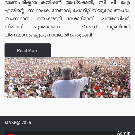
ഭരണപരിഷ്കാര കമ്മീഷൻ അധ്യക്ഷൻ, സി. പി. ഐ.
എമ്മിന്റെ സഥാപക നേതാവ്, പോളിറ്റ് ബ്യുറോ അംഗം,
സംസ്ഥാന സെക്രട്ടറി, ദേശാഭിമാനി പത്രാധിപർ,
നിരവധി പുരോഗമന - ട്രേഡ് യൂണിയൻ
പ്രസ്ഥാനങ്ങളുടെ നായകത്വം തുടങ്ങി
Read More
© VSF@ 2026
Admin