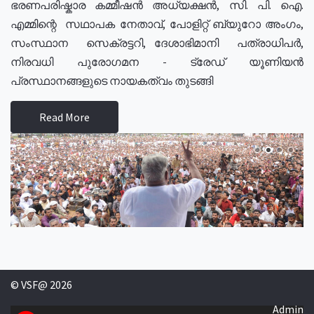
ഭരണപരിഷ്കാര കമ്മീഷൻ അധ്യക്ഷൻ, സി. പി. ഐ.
എമ്മിന്റെ സഥാപക നേതാവ്, പോളിറ്റ് ബ്യുറോ അംഗം,
സംസ്ഥാന സെക്രട്ടറി, ദേശാഭിമാനി പത്രാധിപർ,
നിരവധി പുരോഗമന - ട്രേഡ് യൂണിയൻ
പ്രസ്ഥാനങ്ങളുടെ നായകത്വം തുടങ്ങി
Read More
© VSF@ 2026
Admin