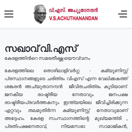
സഖാവ് വി.എസ്
കേരളത്തിൻറെ സമരതീക്ഷ്ണ യൌവ്വനം
കേരളത്തിലെ തൊഴിലാളിവർഗ്ഗ - കമ്യൂണിസ്റ്റ്
പ്രസ്ഥാനങ്ങളുടെ ചരിത്രം വിഎസ് എന്ന വേലിക്കകത്ത്
ശങ്കരൻ അച്യുതാനന്ദൻ ജീവിതചരിത്രം കൂടിയാണ്.
ജനകീയ രാഷ്ട്രീയ നേതാവും ജനപക്ഷ
രാഷ്ട്രീയപ്രവർത്തകനും ഇന്ത്യയിലെ ജീവിച്ചിരിക്കുന്ന
ഏറ്റവും തലമുതിർന്ന കമ്യൂണിസ്റ്റ് നേതാവുമാണ്
അദ്ദേഹം. കേരള സംസ്ഥാനത്തിന്റെ മുഖ്യമന്ത്രി ,
പ്രതിപക്ഷനേതാവ്, നിയമസഭാ സാമാജികൻ,