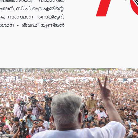
ഷൻ, സി. പി. ഐ. എമ്മിന്റെ
ം, സംസ്ഥാന സെക്രട്ടറി,
രോഗമന - ട്രേഡ് യൂണിയൻ