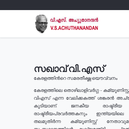
സഖാവ് വി.എസ്
കേരളത്തിൻറെ സമരതീക്ഷ്ണ യൌവ്വനം
കേരളത്തിലെ തൊഴിലാളിവർഗ്ഗ - കമ്യൂണിസ്റ്റ
വിഎസ് എന്ന വേലിക്കകത്ത് ശങ്കരൻ അച്
കൂടിയാണ്. ജനകീയ രാഷ്ട്രീ
രാഷ്ട്രീയപ്രവർത്തകനും ഇന്ത്യയിലെ ജീ
തലമുതിർന്ന കമ്യൂണിസ്റ്റ് നേതാവ
സംസ്ഥാനത്തിന്റെ മുഖ്യമന്ത്രി , പ്