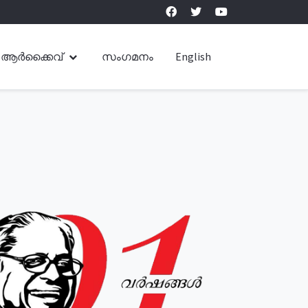
ആർക്കൈവ്
സംഗമനം
English