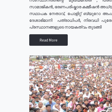
സാമാജികൻ, ഭരണപരിഷ്കാര കമ്മീഷൻ അധ്യക്
സഥാപക നേതാവ്, പോളിറ്റ് ബ്യുറോ അംഗ
ദേശാഭിമാനി പത്രാധിപർ, നിരവധി പു
പ്രസ്ഥാനങ്ങളുടെ നായകത്വം തുടങ്ങി
Read More