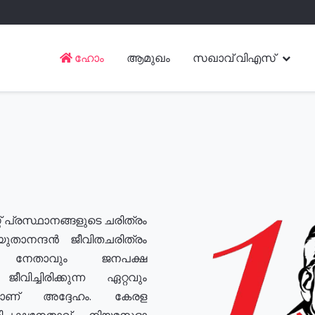
ഹോം
ആമുഖം
സഖാവ് വിഎസ്
് പ്രസ്ഥാനങ്ങളുടെ ചരിത്രം
യുതാനന്ദൻ ജീവിതചരിത്രം
യ നേതാവും ജനപക്ഷ
വിച്ചിരിക്കുന്ന ഏറ്റവും
ുമാണ് അദ്ദേഹം. കേരള
രതിപക്ഷനേതാവ്, നിയമസഭാ