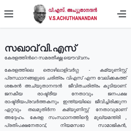
സഖാവ് വി.എസ്
കേരളത്തിൻറെ സമരതീക്ഷ്ണ യൌവ്വനം
കേരളത്തിലെ തൊഴിലാളിവർഗ്ഗ - കമ്യൂണിസ്റ്റ്
പ്രസ്ഥാനങ്ങളുടെ ചരിത്രം വിഎസ് എന്ന വേലിക്കകത്ത്
ശങ്കരൻ അച്യുതാനന്ദൻ ജീവിതചരിത്രം കൂടിയാണ്.
ജനകീയ രാഷ്ട്രീയ നേതാവും ജനപക്ഷ
രാഷ്ട്രീയപ്രവർത്തകനും ഇന്ത്യയിലെ ജീവിച്ചിരിക്കുന്ന
ഏറ്റവും തലമുതിർന്ന കമ്യൂണിസ്റ്റ് നേതാവുമാണ്
അദ്ദേഹം. കേരള സംസ്ഥാനത്തിന്റെ മുഖ്യമന്ത്രി ,
പ്രതിപക്ഷനേതാവ്, നിയമസഭാ സാമാജികൻ,