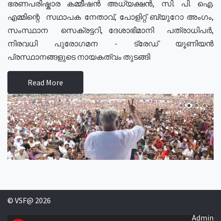
ഭരണപരിഷ്കാര കമ്മീഷൻ അധ്യക്ഷൻ, സി. പി. ഐ.
എമ്മിന്റെ സഥാപക നേതാവ്, പോളിറ്റ് ബ്യുറോ അംഗം,
സംസ്ഥാന സെക്രട്ടറി, ദേശാഭിമാനി പത്രാധിപർ,
നിരവധി പുരോഗമന - ട്രേഡ് യൂണിയൻ
പ്രസ്ഥാനങ്ങളുടെ നായകത്വം തുടങ്ങി
Read More
© VSF@ 2026
Admin