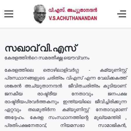
സഖാവ് വി.എസ്
കേരളത്തിൻറെ സമരതീക്ഷ്ണ യൌവ്വനം
കേരളത്തിലെ തൊഴിലാളിവർഗ്ഗ - കമ്യൂണിസ്റ്റ്
പ്രസ്ഥാനങ്ങളുടെ ചരിത്രം വിഎസ് എന്ന വേലിക്കകത്ത്
ശങ്കരൻ അച്യുതാനന്ദൻ ജീവിതചരിത്രം കൂടിയാണ്.
ജനകീയ രാഷ്ട്രീയ നേതാവും ജനപക്ഷ
രാഷ്ട്രീയപ്രവർത്തകനും ഇന്ത്യയിലെ ജീവിച്ചിരിക്കുന്ന
ഏറ്റവും തലമുതിർന്ന കമ്യൂണിസ്റ്റ് നേതാവുമാണ്
അദ്ദേഹം. കേരള സംസ്ഥാനത്തിന്റെ മുഖ്യമന്ത്രി ,
പ്രതിപക്ഷനേതാവ്, നിയമസഭാ സാമാജികൻ,