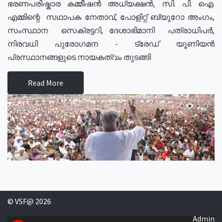
ഭരണപരിഷ്കാര കമ്മീഷൻ അധ്യക്ഷൻ, സി. പി. ഐ.
എമ്മിന്റെ സഥാപക നേതാവ്, പോളിറ്റ് ബ്യുറോ അംഗം,
സംസ്ഥാന സെക്രട്ടറി, ദേശാഭിമാനി പത്രാധിപർ,
നിരവധി പുരോഗമന - ട്രേഡ് യൂണിയൻ
പ്രസ്ഥാനങ്ങളുടെ നായകത്വം തുടങ്ങി
Read More
© VSF@ 2026
Admin