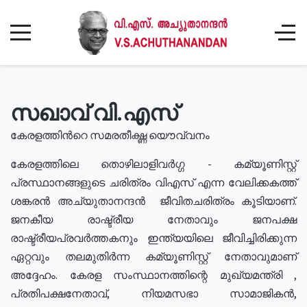
സഖാവ് വി.എസ്
കേരളത്തിൻറെ സമരതീക്ഷ്ണ യൌവ്വനം
കേരളത്തിലെ തൊഴിലാളിവർഗ്ഗ - കമ്യൂണിസ്റ്റ്
പ്രസ്ഥാനങ്ങളുടെ ചരിത്രം വിഎസ് എന്ന വേലിക്കകത്ത്
ശങ്കരൻ അച്യുതാനന്ദൻ ജീവിതചരിത്രം കൂടിയാണ്.
ജനകീയ രാഷ്ട്രീയ നേതാവും ജനപക്ഷ
രാഷ്ട്രീയപ്രവർത്തകനും ഇന്ത്യയിലെ ജീവിച്ചിരിക്കുന്ന
ഏറ്റവും തലമുതിർന്ന കമ്യൂണിസ്റ്റ് നേതാവുമാണ്
അദ്ദേഹം. കേരള സംസ്ഥാനത്തിന്റെ മുഖ്യമന്ത്രി ,
പ്രതിപക്ഷനേതാവ്, നിയമസഭാ സാമാജികൻ,