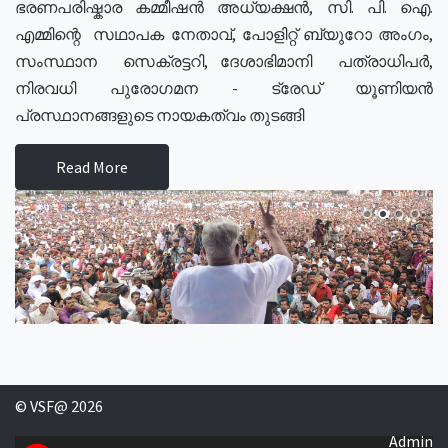
ഭരണപരിഷ്കാര കമ്മീഷൻ അധ്യക്ഷൻ, സി. പി. ഐ.
എമ്മിന്റെ സഥാപക നേതാവ്, പോളിറ്റ് ബ്യുറോ അംഗം,
സംസ്ഥാന സെക്രട്ടറി, ദേശാഭിമാനി പത്രാധിപർ,
നിരവധി പുരോഗമന - ട്രേഡ് യൂണിയൻ
പ്രസ്ഥാനങ്ങളുടെ നായകത്വം തുടങ്ങി
Read More
© VSF@ 2026
Admin