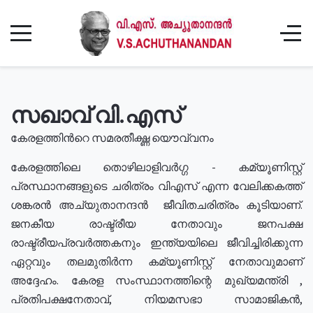
സഖാവ് വി.എസ്
കേരളത്തിൻറെ സമരതീക്ഷ്ണ യൌവ്വനം
കേരളത്തിലെ തൊഴിലാളിവർഗ്ഗ - കമ്യൂണിസ്റ്റ്
പ്രസ്ഥാനങ്ങളുടെ ചരിത്രം വിഎസ് എന്ന വേലിക്കകത്ത്
ശങ്കരൻ അച്യുതാനന്ദൻ ജീവിതചരിത്രം കൂടിയാണ്.
ജനകീയ രാഷ്ട്രീയ നേതാവും ജനപക്ഷ
രാഷ്ട്രീയപ്രവർത്തകനും ഇന്ത്യയിലെ ജീവിച്ചിരിക്കുന്ന
ഏറ്റവും തലമുതിർന്ന കമ്യൂണിസ്റ്റ് നേതാവുമാണ്
അദ്ദേഹം. കേരള സംസ്ഥാനത്തിന്റെ മുഖ്യമന്ത്രി ,
പ്രതിപക്ഷനേതാവ്, നിയമസഭാ സാമാജികൻ,