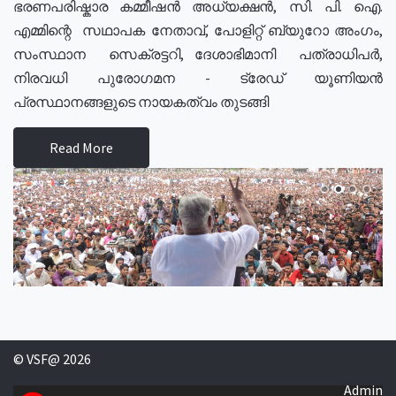
ഭരണപരിഷ്കാര കമ്മീഷൻ അധ്യക്ഷൻ, സി. പി. ഐ.
എമ്മിന്റെ സഥാപക നേതാവ്, പോളിറ്റ് ബ്യുറോ അംഗം,
സംസ്ഥാന സെക്രട്ടറി, ദേശാഭിമാനി പത്രാധിപർ,
നിരവധി പുരോഗമന - ട്രേഡ് യൂണിയൻ
പ്രസ്ഥാനങ്ങളുടെ നായകത്വം തുടങ്ങി
Read More
© VSF@ 2026
Admin