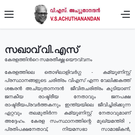
സഖാവ് വി.എസ്
കേരളത്തിൻറെ സമരതീക്ഷ്ണ യൌവ്വനം
കേരളത്തിലെ തൊഴിലാളിവർഗ്ഗ - കമ്യൂണിസ്റ്റ്
പ്രസ്ഥാനങ്ങളുടെ ചരിത്രം വിഎസ് എന്ന വേലിക്കകത്ത്
ശങ്കരൻ അച്യുതാനന്ദൻ ജീവിതചരിത്രം കൂടിയാണ്.
ജനകീയ രാഷ്ട്രീയ നേതാവും ജനപക്ഷ
രാഷ്ട്രീയപ്രവർത്തകനും ഇന്ത്യയിലെ ജീവിച്ചിരിക്കുന്ന
ഏറ്റവും തലമുതിർന്ന കമ്യൂണിസ്റ്റ് നേതാവുമാണ്
അദ്ദേഹം. കേരള സംസ്ഥാനത്തിന്റെ മുഖ്യമന്ത്രി ,
പ്രതിപക്ഷനേതാവ്, നിയമസഭാ സാമാജികൻ,