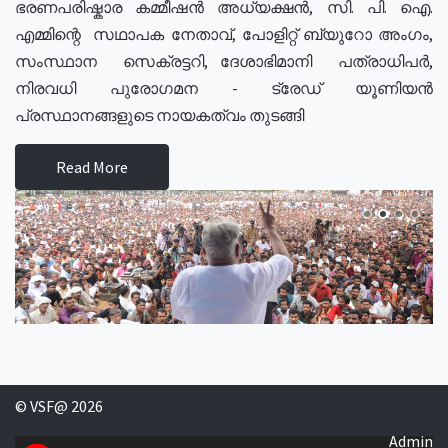
ഭരണപരിഷ്കാര കമ്മീഷൻ അധ്യക്ഷൻ, സി. പി. ഐ.
എമ്മിന്റെ സഥാപക നേതാവ്, പോളിറ്റ് ബ്യുറോ അംഗം,
സംസ്ഥാന സെക്രട്ടറി, ദേശാഭിമാനി പത്രാധിപർ,
നിരവധി പുരോഗമന - ട്രേഡ് യൂണിയൻ
പ്രസ്ഥാനങ്ങളുടെ നായകത്വം തുടങ്ങി
Read More
© VSF@ 2026
Admin