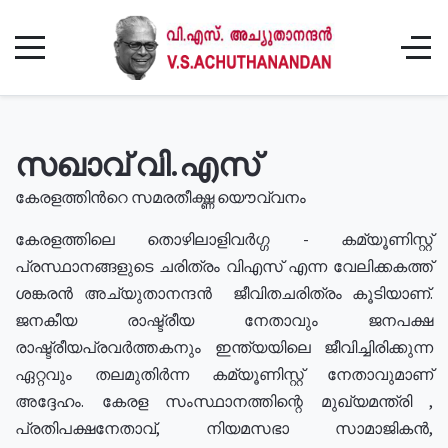
സഖാവ് വി.എസ്
കേരളത്തിൻറെ സമരതീക്ഷ്ണ യൌവ്വനം
കേരളത്തിലെ തൊഴിലാളിവർഗ്ഗ - കമ്യൂണിസ്റ്റ്
പ്രസ്ഥാനങ്ങളുടെ ചരിത്രം വിഎസ് എന്ന വേലിക്കകത്ത്
ശങ്കരൻ അച്യുതാനന്ദൻ ജീവിതചരിത്രം കൂടിയാണ്.
ജനകീയ രാഷ്ട്രീയ നേതാവും ജനപക്ഷ
രാഷ്ട്രീയപ്രവർത്തകനും ഇന്ത്യയിലെ ജീവിച്ചിരിക്കുന്ന
ഏറ്റവും തലമുതിർന്ന കമ്യൂണിസ്റ്റ് നേതാവുമാണ്
അദ്ദേഹം. കേരള സംസ്ഥാനത്തിന്റെ മുഖ്യമന്ത്രി ,
പ്രതിപക്ഷനേതാവ്, നിയമസഭാ സാമാജികൻ,