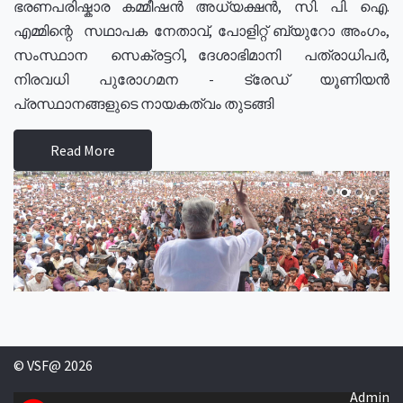
ഭരണപരിഷ്കാര കമ്മീഷൻ അധ്യക്ഷൻ, സി. പി. ഐ.
എമ്മിന്റെ സഥാപക നേതാവ്, പോളിറ്റ് ബ്യുറോ അംഗം,
സംസ്ഥാന സെക്രട്ടറി, ദേശാഭിമാനി പത്രാധിപർ,
നിരവധി പുരോഗമന - ട്രേഡ് യൂണിയൻ
പ്രസ്ഥാനങ്ങളുടെ നായകത്വം തുടങ്ങി
Read More
© VSF@ 2026
Admin