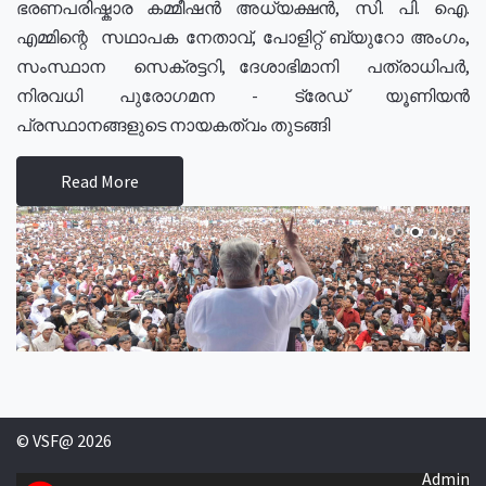
ഭരണപരിഷ്കാര കമ്മീഷൻ അധ്യക്ഷൻ, സി. പി. ഐ.
എമ്മിന്റെ സഥാപക നേതാവ്, പോളിറ്റ് ബ്യുറോ അംഗം,
സംസ്ഥാന സെക്രട്ടറി, ദേശാഭിമാനി പത്രാധിപർ,
നിരവധി പുരോഗമന - ട്രേഡ് യൂണിയൻ
പ്രസ്ഥാനങ്ങളുടെ നായകത്വം തുടങ്ങി
Read More
© VSF@ 2026
Admin