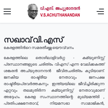
സഖാവ് വി.എസ്
കേരളത്തിൻറെ സമരതീക്ഷ്ണ യൌവ്വനം
കേരളത്തിലെ തൊഴിലാളിവർഗ്ഗ - കമ്യൂണിസ്റ്റ്
പ്രസ്ഥാനങ്ങളുടെ ചരിത്രം വിഎസ് എന്ന വേലിക്കകത്ത്
ശങ്കരൻ അച്യുതാനന്ദൻ ജീവിതചരിത്രം കൂടിയാണ്.
ജനകീയ രാഷ്ട്രീയ നേതാവും ജനപക്ഷ
രാഷ്ട്രീയപ്രവർത്തകനും ഇന്ത്യയിലെ ജീവിച്ചിരിക്കുന്ന
ഏറ്റവും തലമുതിർന്ന കമ്യൂണിസ്റ്റ് നേതാവുമാണ്
അദ്ദേഹം. കേരള സംസ്ഥാനത്തിന്റെ മുഖ്യമന്ത്രി ,
പ്രതിപക്ഷനേതാവ്, നിയമസഭാ സാമാജികൻ,