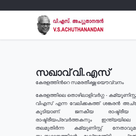
സഖാവ് വി.എസ്
കേരളത്തിൻറെ സമരതീക്ഷ്ണ യൌവ്വനം
കേരളത്തിലെ തൊഴിലാളിവർഗ്ഗ - കമ്യൂണിസ്റ്റ
വിഎസ് എന്ന വേലിക്കകത്ത് ശങ്കരൻ അച്
കൂടിയാണ്. ജനകീയ രാഷ്ട്രീ
രാഷ്ട്രീയപ്രവർത്തകനും ഇന്ത്യയിലെ ജീ
തലമുതിർന്ന കമ്യൂണിസ്റ്റ് നേതാവ
സംസ്ഥാനത്തിന്റെ മുഖ്യമന്ത്രി , പ്