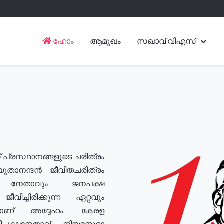
ഹോം
ആമുഖം
സഖാവ് വിഎസ്
് പ്രസ്ഥാനങ്ങളുടെ ചരിത്രം
യുതാനന്ദൻ ജീവിതചരിത്രം
യ നേതാവും ജനപക്ഷ
വിച്ചിരിക്കുന്ന ഏറ്റവും
ുമാണ് അദ്ദേഹം. കേരള
രതിപക്ഷനേതാവ്, നിയമസഭാ