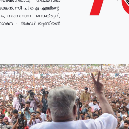
ഷൻ, സി. പി. ഐ. എമ്മിന്റെ
ം, സംസ്ഥാന സെക്രട്ടറി,
രോഗമന - ട്രേഡ് യൂണിയൻ