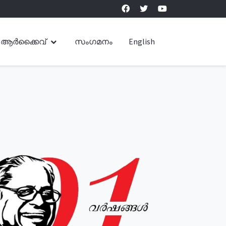
ആർക്കൈവ്
സംഗമനം
English