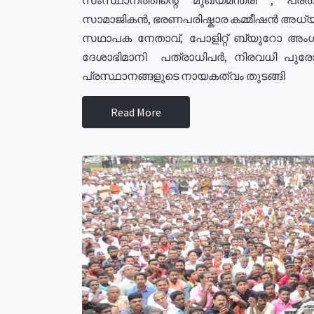
സാമാജികൻ, ഭരണപരിഷ്കാര കമ്മീഷൻ അധ്യക്
സഥാപക നേതാവ്, പോളിറ്റ് ബ്യുറോ അംഗ
ദേശാഭിമാനി പത്രാധിപർ, നിരവധി പു
പ്രസ്ഥാനങ്ങളുടെ നായകത്വം തുടങ്ങി
Read More