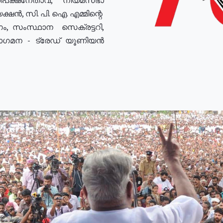
ഷൻ, സി. പി. ഐ. എമ്മിന്റെ
ം, സംസ്ഥാന സെക്രട്ടറി,
രോഗമന - ട്രേഡ് യൂണിയൻ