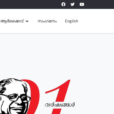
ആർക്കൈവ്
സംഗമനം
English