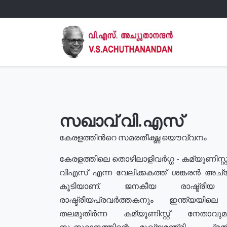
സഖാവ് വി.എസ്
കേരളത്തിൻറെ സമരതീക്ഷ്ണ യൌവ്വനം
കേരളത്തിലെ തൊഴിലാളിവർഗ്ഗ - കമ്യൂണിസ്റ്റ
വിഎസ് എന്ന വേലിക്കകത്ത് ശങ്കരൻ അച്
കൂടിയാണ്. ജനകീയ രാഷ്ട്രീ
രാഷ്ട്രീയപ്രവർത്തകനും ഇന്ത്യയിലെ ജീ
തലമുതിർന്ന കമ്യൂണിസ്റ്റ് നേതാവ
സംസ്ഥാനത്തിന്റെ മുഖ്യമന്ത്രി , പ്