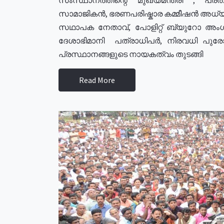
സാമാജികൻ, ഭരണപരിഷ്കാര കമ്മീഷൻ അധ്യക്
സഥാപക നേതാവ്, പോളിറ്റ് ബ്യുറോ അംഗ
ദേശാഭിമാനി പത്രാധിപർ, നിരവധി പു
പ്രസ്ഥാനങ്ങളുടെ നായകത്വം തുടങ്ങി
Read More