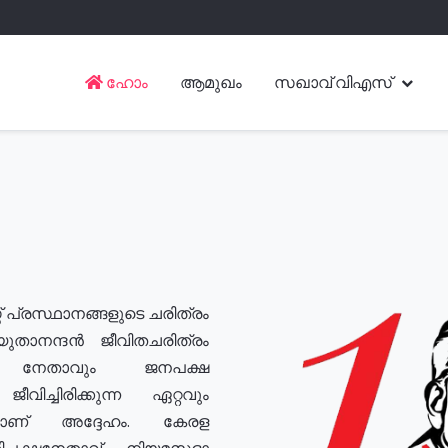
ഹോം
ആമുഖം
സഖാവ് വിഎസ്
് പ്രസ്ഥാനങ്ങളുടെ ചരിത്രം
യുതാനന്ദൻ ജീവിതചരിത്രം
യ നേതാവും ജനപക്ഷ
വിച്ചിരിക്കുന്ന ഏറ്റവും
ുമാണ് അദ്ദേഹം. കേരള
രതിപക്ഷനേതാവ്, നിയമസഭാ