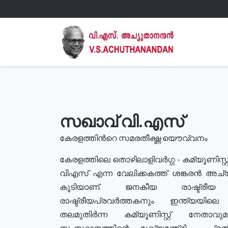
സഖാവ് വി.എസ്
കേരളത്തിൻറെ സമരതീക്ഷ്ണ യൌവ്വനം
കേരളത്തിലെ തൊഴിലാളിവർഗ്ഗ - കമ്യൂണിസ്റ്റ
വിഎസ് എന്ന വേലിക്കകത്ത് ശങ്കരൻ അച്
കൂടിയാണ്. ജനകീയ രാഷ്ട്രീ
രാഷ്ട്രീയപ്രവർത്തകനും ഇന്ത്യയിലെ ജീ
തലമുതിർന്ന കമ്യൂണിസ്റ്റ് നേതാവ
സംസ്ഥാനത്തിന്റെ മുഖ്യമന്ത്രി , പ്