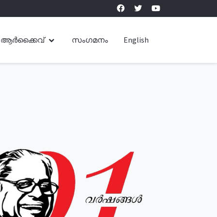
ആർക്കൈവ്
സംഗമനം
English