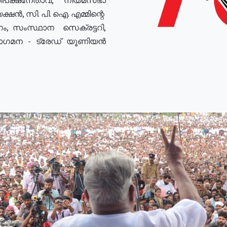
ഷൻ, സി. പി. ഐ. എമ്മിന്റെ
ം, സംസ്ഥാന സെക്രട്ടറി,
രോഗമന - ട്രേഡ് യൂണിയൻ