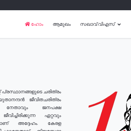
ഹോം
ആമുഖം
സഖാവ് വിഎസ്
് പ്രസ്ഥാനങ്ങളുടെ ചരിത്രം
യുതാനന്ദൻ ജീവിതചരിത്രം
യ നേതാവും ജനപക്ഷ
വിച്ചിരിക്കുന്ന ഏറ്റവും
ുമാണ് അദ്ദേഹം. കേരള
രതിപക്ഷനേതാവ്, നിയമസഭാ