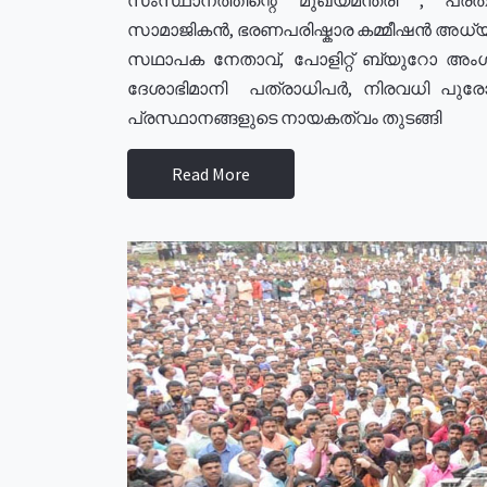
സാമാജികൻ, ഭരണപരിഷ്കാര കമ്മീഷൻ അധ്യക്
സഥാപക നേതാവ്, പോളിറ്റ് ബ്യുറോ അംഗ
ദേശാഭിമാനി പത്രാധിപർ, നിരവധി പു
പ്രസ്ഥാനങ്ങളുടെ നായകത്വം തുടങ്ങി
Read More