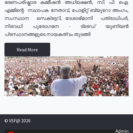
ഭരണപരിഷ്കാര കമ്മീഷൻ അധ്യക്ഷൻ, സി. പി. ഐ.
എമ്മിന്റെ സഥാപക നേതാവ്, പോളിറ്റ് ബ്യുറോ അംഗം,
സംസ്ഥാന സെക്രട്ടറി, ദേശാഭിമാനി പത്രാധിപർ,
നിരവധി പുരോഗമന - ട്രേഡ് യൂണിയൻ
പ്രസ്ഥാനങ്ങളുടെ നായകത്വം തുടങ്ങി
Read More
© VSF@ 2026
Admin