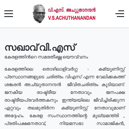
സഖാവ് വി.എസ്
കേരളത്തിൻറെ സമരതീക്ഷ്ണ യൌവ്വനം
കേരളത്തിലെ തൊഴിലാളിവർഗ്ഗ - കമ്യൂണിസ്റ്റ്
പ്രസ്ഥാനങ്ങളുടെ ചരിത്രം വിഎസ് എന്ന വേലിക്കകത്ത്
ശങ്കരൻ അച്യുതാനന്ദൻ ജീവിതചരിത്രം കൂടിയാണ്.
ജനകീയ രാഷ്ട്രീയ നേതാവും ജനപക്ഷ
രാഷ്ട്രീയപ്രവർത്തകനും ഇന്ത്യയിലെ ജീവിച്ചിരിക്കുന്ന
ഏറ്റവും തലമുതിർന്ന കമ്യൂണിസ്റ്റ് നേതാവുമാണ്
അദ്ദേഹം. കേരള സംസ്ഥാനത്തിന്റെ മുഖ്യമന്ത്രി ,
പ്രതിപക്ഷനേതാവ്, നിയമസഭാ സാമാജികൻ,