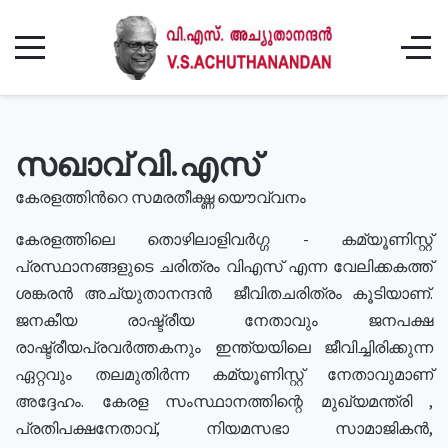
സഖാവ് വി.എസ്
കേരളത്തിൻറെ സമരതീക്ഷ്ണ യൌവ്വനം
കേരളത്തിലെ തൊഴിലാളിവർഗ്ഗ - കമ്യൂണിസ്റ്റ്
പ്രസ്ഥാനങ്ങളുടെ ചരിത്രം വിഎസ് എന്ന വേലിക്കകത്ത്
ശങ്കരൻ അച്യുതാനന്ദൻ ജീവിതചരിത്രം കൂടിയാണ്.
ജനകീയ രാഷ്ട്രീയ നേതാവും ജനപക്ഷ
രാഷ്ട്രീയപ്രവർത്തകനും ഇന്ത്യയിലെ ജീവിച്ചിരിക്കുന്ന
ഏറ്റവും തലമുതിർന്ന കമ്യൂണിസ്റ്റ് നേതാവുമാണ്
അദ്ദേഹം. കേരള സംസ്ഥാനത്തിന്റെ മുഖ്യമന്ത്രി ,
പ്രതിപക്ഷനേതാവ്, നിയമസഭാ സാമാജികൻ,