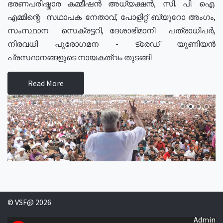
ഭരണപരിഷ്കാര കമ്മീഷൻ അധ്യക്ഷൻ, സി. പി. ഐ.
എമ്മിന്റെ സഥാപക നേതാവ്, പോളിറ്റ് ബ്യുറോ അംഗം,
സംസ്ഥാന സെക്രട്ടറി, ദേശാഭിമാനി പത്രാധിപർ,
നിരവധി പുരോഗമന - ട്രേഡ് യൂണിയൻ
പ്രസ്ഥാനങ്ങളുടെ നായകത്വം തുടങ്ങി
Read More
© VSF@ 2026
Admin