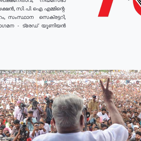
ഷൻ, സി. പി. ഐ. എമ്മിന്റെ
ം, സംസ്ഥാന സെക്രട്ടറി,
രോഗമന - ട്രേഡ് യൂണിയൻ