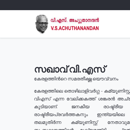
സഖാവ് വി.എസ്
കേരളത്തിൻറെ സമരതീക്ഷ്ണ യൌവ്വനം
കേരളത്തിലെ തൊഴിലാളിവർഗ്ഗ - കമ്യൂണിസ്റ്റ
വിഎസ് എന്ന വേലിക്കകത്ത് ശങ്കരൻ അച്
കൂടിയാണ്. ജനകീയ രാഷ്ട്രീ
രാഷ്ട്രീയപ്രവർത്തകനും ഇന്ത്യയിലെ ജീ
തലമുതിർന്ന കമ്യൂണിസ്റ്റ് നേതാവ
സംസ്ഥാനത്തിന്റെ മുഖ്യമന്ത്രി , പ്