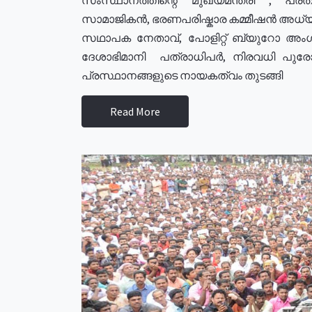
സാമാജികൻ, ഭരണപരിഷ്കാര കമ്മീഷൻ അധ്യക്
സഥാപക നേതാവ്, പോളിറ്റ് ബ്യുറോ അംഗ
ദേശാഭിമാനി പത്രാധിപർ, നിരവധി പു
പ്രസ്ഥാനങ്ങളുടെ നായകത്വം തുടങ്ങി
Read More