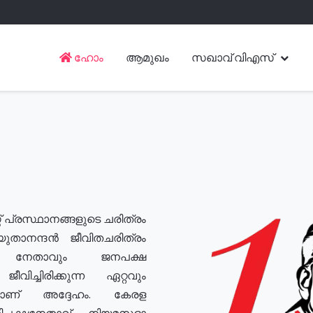
ഹോം
ആമുഖം
സഖാവ് വിഎസ്
് പ്രസ്ഥാനങ്ങളുടെ ചരിത്രം
യുതാനന്ദൻ ജീവിതചരിത്രം
യ നേതാവും ജനപക്ഷ
വിച്ചിരിക്കുന്ന ഏറ്റവും
ുമാണ് അദ്ദേഹം. കേരള
രതിപക്ഷനേതാവ്, നിയമസഭാ