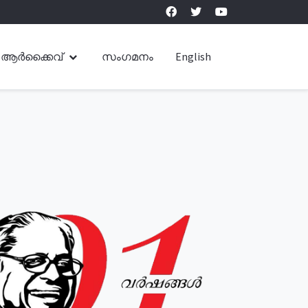
ആർക്കൈവ്
സംഗമനം
English