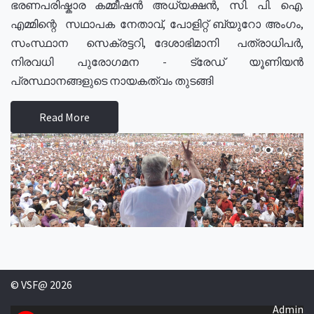
ഭരണപരിഷ്കാര കമ്മീഷൻ അധ്യക്ഷൻ, സി. പി. ഐ.
എമ്മിന്റെ സഥാപക നേതാവ്, പോളിറ്റ് ബ്യുറോ അംഗം,
സംസ്ഥാന സെക്രട്ടറി, ദേശാഭിമാനി പത്രാധിപർ,
നിരവധി പുരോഗമന - ട്രേഡ് യൂണിയൻ
പ്രസ്ഥാനങ്ങളുടെ നായകത്വം തുടങ്ങി
Read More
© VSF@ 2026
Admin