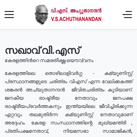
സഖാവ് വി.എസ്
കേരളത്തിൻറെ സമരതീക്ഷ്ണ യൌവ്വനം
കേരളത്തിലെ തൊഴിലാളിവർഗ്ഗ - കമ്യൂണിസ്റ്റ്
പ്രസ്ഥാനങ്ങളുടെ ചരിത്രം വിഎസ് എന്ന വേലിക്കകത്ത്
ശങ്കരൻ അച്യുതാനന്ദൻ ജീവിതചരിത്രം കൂടിയാണ്.
ജനകീയ രാഷ്ട്രീയ നേതാവും ജനപക്ഷ
രാഷ്ട്രീയപ്രവർത്തകനും ഇന്ത്യയിലെ ജീവിച്ചിരിക്കുന്ന
ഏറ്റവും തലമുതിർന്ന കമ്യൂണിസ്റ്റ് നേതാവുമാണ്
അദ്ദേഹം. കേരള സംസ്ഥാനത്തിന്റെ മുഖ്യമന്ത്രി ,
പ്രതിപക്ഷനേതാവ്, നിയമസഭാ സാമാജികൻ,