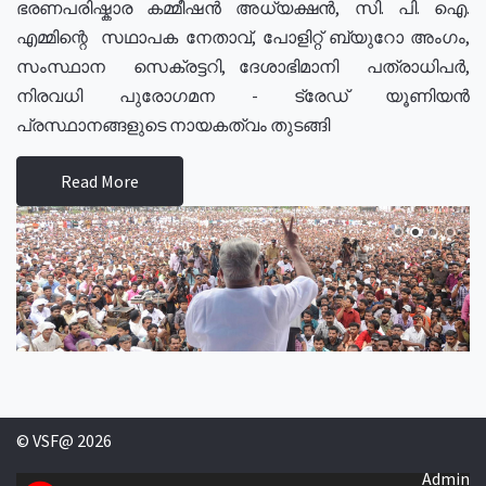
ഭരണപരിഷ്കാര കമ്മീഷൻ അധ്യക്ഷൻ, സി. പി. ഐ.
എമ്മിന്റെ സഥാപക നേതാവ്, പോളിറ്റ് ബ്യുറോ അംഗം,
സംസ്ഥാന സെക്രട്ടറി, ദേശാഭിമാനി പത്രാധിപർ,
നിരവധി പുരോഗമന - ട്രേഡ് യൂണിയൻ
പ്രസ്ഥാനങ്ങളുടെ നായകത്വം തുടങ്ങി
Read More
© VSF@ 2026
Admin