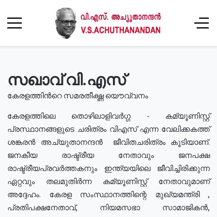
സഖാവ് വി.എസ്
കേരളത്തിൻറെ സമരതീക്ഷ്ണ യൌവ്വനം
കേരളത്തിലെ തൊഴിലാളിവർഗ്ഗ - കമ്യൂണിസ്റ്റ്
പ്രസ്ഥാനങ്ങളുടെ ചരിത്രം വിഎസ് എന്ന വേലിക്കകത്ത്
ശങ്കരൻ അച്യുതാനന്ദൻ ജീവിതചരിത്രം കൂടിയാണ്.
ജനകീയ രാഷ്ട്രീയ നേതാവും ജനപക്ഷ
രാഷ്ട്രീയപ്രവർത്തകനും ഇന്ത്യയിലെ ജീവിച്ചിരിക്കുന്ന
ഏറ്റവും തലമുതിർന്ന കമ്യൂണിസ്റ്റ് നേതാവുമാണ്
അദ്ദേഹം. കേരള സംസ്ഥാനത്തിന്റെ മുഖ്യമന്ത്രി ,
പ്രതിപക്ഷനേതാവ്, നിയമസഭാ സാമാജികൻ,