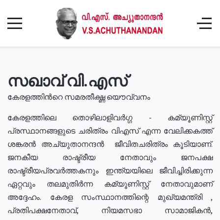
സഖാവ് വി.എസ്
കേരളത്തിൻറെ സമരതീക്ഷ്ണ യൌവ്വനം
കേരളത്തിലെ തൊഴിലാളിവർഗ്ഗ - കമ്യൂണിസ്റ്റ്
പ്രസ്ഥാനങ്ങളുടെ ചരിത്രം വിഎസ് എന്ന വേലിക്കകത്ത്
ശങ്കരൻ അച്യുതാനന്ദൻ ജീവിതചരിത്രം കൂടിയാണ്.
ജനകീയ രാഷ്ട്രീയ നേതാവും ജനപക്ഷ
രാഷ്ട്രീയപ്രവർത്തകനും ഇന്ത്യയിലെ ജീവിച്ചിരിക്കുന്ന
ഏറ്റവും തലമുതിർന്ന കമ്യൂണിസ്റ്റ് നേതാവുമാണ്
അദ്ദേഹം. കേരള സംസ്ഥാനത്തിന്റെ മുഖ്യമന്ത്രി ,
പ്രതിപക്ഷനേതാവ്, നിയമസഭാ സാമാജികൻ,