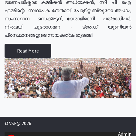
ഭരണപരിഷ്കാര കമ്മീഷൻ അധ്യക്ഷൻ, സി. പി. ഐ.
എമ്മിന്റെ സഥാപക നേതാവ്, പോളിറ്റ് ബ്യുറോ അംഗം,
സംസ്ഥാന സെക്രട്ടറി, ദേശാഭിമാനി പത്രാധിപർ,
നിരവധി പുരോഗമന - ട്രേഡ് യൂണിയൻ
പ്രസ്ഥാനങ്ങളുടെ നായകത്വം തുടങ്ങി
Read More
© VSF@ 2026
Admin