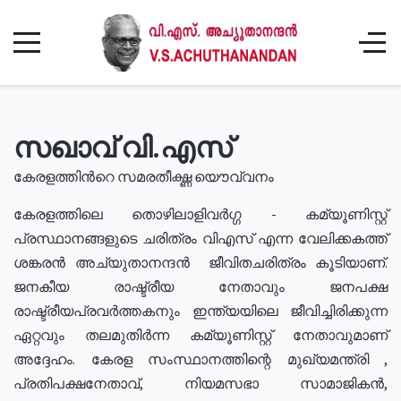
സഖാവ് വി.എസ്
കേരളത്തിൻറെ സമരതീക്ഷ്ണ യൌവ്വനം
കേരളത്തിലെ തൊഴിലാളിവർഗ്ഗ - കമ്യൂണിസ്റ്റ്
പ്രസ്ഥാനങ്ങളുടെ ചരിത്രം വിഎസ് എന്ന വേലിക്കകത്ത്
ശങ്കരൻ അച്യുതാനന്ദൻ ജീവിതചരിത്രം കൂടിയാണ്.
ജനകീയ രാഷ്ട്രീയ നേതാവും ജനപക്ഷ
രാഷ്ട്രീയപ്രവർത്തകനും ഇന്ത്യയിലെ ജീവിച്ചിരിക്കുന്ന
ഏറ്റവും തലമുതിർന്ന കമ്യൂണിസ്റ്റ് നേതാവുമാണ്
അദ്ദേഹം. കേരള സംസ്ഥാനത്തിന്റെ മുഖ്യമന്ത്രി ,
പ്രതിപക്ഷനേതാവ്, നിയമസഭാ സാമാജികൻ,