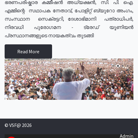
ഭരണപരിഷ്കാര കമ്മീഷൻ അധ്യക്ഷൻ, സി. പി. ഐ.
എമ്മിന്റെ സഥാപക നേതാവ്, പോളിറ്റ് ബ്യുറോ അംഗം,
സംസ്ഥാന സെക്രട്ടറി, ദേശാഭിമാനി പത്രാധിപർ,
നിരവധി പുരോഗമന - ട്രേഡ് യൂണിയൻ
പ്രസ്ഥാനങ്ങളുടെ നായകത്വം തുടങ്ങി
Read More
© VSF@ 2026
Admin