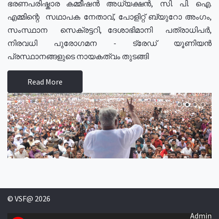
ഭരണപരിഷ്കാര കമ്മീഷൻ അധ്യക്ഷൻ, സി. പി. ഐ.
എമ്മിന്റെ സഥാപക നേതാവ്, പോളിറ്റ് ബ്യുറോ അംഗം,
സംസ്ഥാന സെക്രട്ടറി, ദേശാഭിമാനി പത്രാധിപർ,
നിരവധി പുരോഗമന - ട്രേഡ് യൂണിയൻ
പ്രസ്ഥാനങ്ങളുടെ നായകത്വം തുടങ്ങി
Read More
© VSF@ 2026
Admin