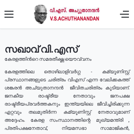
സഖാവ് വി.എസ്
കേരളത്തിൻറെ സമരതീക്ഷ്ണ യൌവ്വനം
കേരളത്തിലെ തൊഴിലാളിവർഗ്ഗ - കമ്യൂണിസ്റ്റ്
പ്രസ്ഥാനങ്ങളുടെ ചരിത്രം വിഎസ് എന്ന വേലിക്കകത്ത്
ശങ്കരൻ അച്യുതാനന്ദൻ ജീവിതചരിത്രം കൂടിയാണ്.
ജനകീയ രാഷ്ട്രീയ നേതാവും ജനപക്ഷ
രാഷ്ട്രീയപ്രവർത്തകനും ഇന്ത്യയിലെ ജീവിച്ചിരിക്കുന്ന
ഏറ്റവും തലമുതിർന്ന കമ്യൂണിസ്റ്റ് നേതാവുമാണ്
അദ്ദേഹം. കേരള സംസ്ഥാനത്തിന്റെ മുഖ്യമന്ത്രി ,
പ്രതിപക്ഷനേതാവ്, നിയമസഭാ സാമാജികൻ,