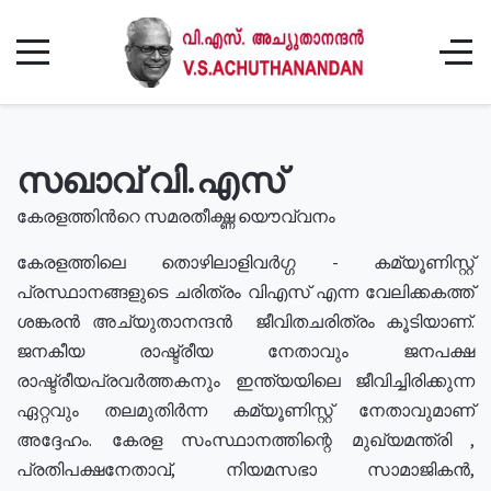
സഖാവ് വി.എസ്
കേരളത്തിൻറെ സമരതീക്ഷ്ണ യൌവ്വനം
കേരളത്തിലെ തൊഴിലാളിവർഗ്ഗ - കമ്യൂണിസ്റ്റ്
പ്രസ്ഥാനങ്ങളുടെ ചരിത്രം വിഎസ് എന്ന വേലിക്കകത്ത്
ശങ്കരൻ അച്യുതാനന്ദൻ ജീവിതചരിത്രം കൂടിയാണ്.
ജനകീയ രാഷ്ട്രീയ നേതാവും ജനപക്ഷ
രാഷ്ട്രീയപ്രവർത്തകനും ഇന്ത്യയിലെ ജീവിച്ചിരിക്കുന്ന
ഏറ്റവും തലമുതിർന്ന കമ്യൂണിസ്റ്റ് നേതാവുമാണ്
അദ്ദേഹം. കേരള സംസ്ഥാനത്തിന്റെ മുഖ്യമന്ത്രി ,
പ്രതിപക്ഷനേതാവ്, നിയമസഭാ സാമാജികൻ,