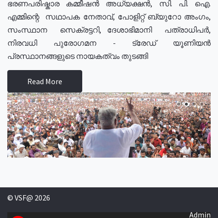
ഭരണപരിഷ്കാര കമ്മീഷൻ അധ്യക്ഷൻ, സി. പി. ഐ.
എമ്മിന്റെ സഥാപക നേതാവ്, പോളിറ്റ് ബ്യുറോ അംഗം,
സംസ്ഥാന സെക്രട്ടറി, ദേശാഭിമാനി പത്രാധിപർ,
നിരവധി പുരോഗമന - ട്രേഡ് യൂണിയൻ
പ്രസ്ഥാനങ്ങളുടെ നായകത്വം തുടങ്ങി
Read More
© VSF@ 2026
Admin